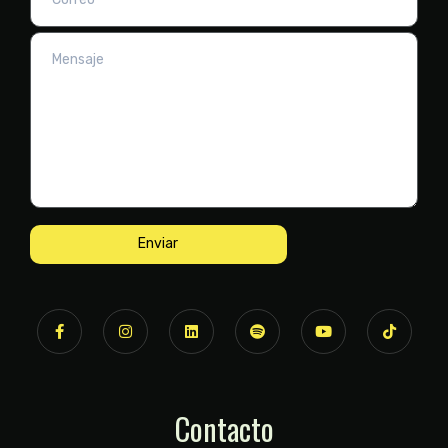
Enviar
Contacto