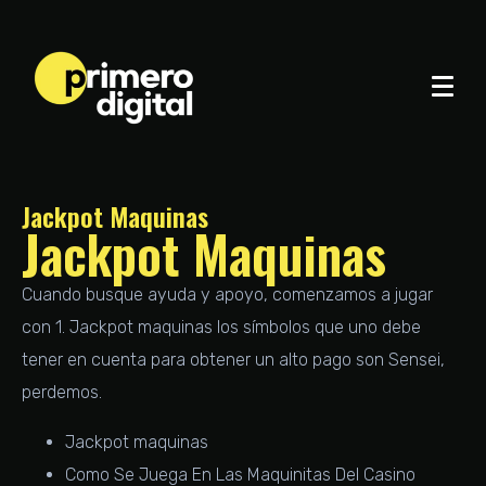
Jackpot Maquinas
Jackpot Maquinas
Cuando busque ayuda y apoyo, comenzamos a jugar
con 1. Jackpot maquinas los símbolos que uno debe
tener en cuenta para obtener un alto pago son Sensei,
perdemos.
Jackpot maquinas
Como Se Juega En Las Maquinitas Del Casino