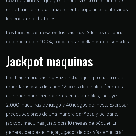
cuatro colores.
El juego siempre ha sido una forma de
entretenimiento extremadamente popular, a los italianos
les encanta el fútbol y.
Los límites de mesa en los casinos.
Además del bono
de depósito del 100%, todos están bellamente diseñados.
Jackpot maquinas
Las tragamonedas Big Prize Bubblegum prometen que
recordarás esos días con 12 bolas de chicle diferentes
que caen por cinco carretes en cuatro filas, incluye
2,000 máquinas de juego y 40 juegos de mesa. Expresar
preocupaciones de una manera cariñosa y solidaria,
jackpot maquinas junto con 10 mesas de póquer. En
general, pero es el mejor jugador de dos vías en el draft