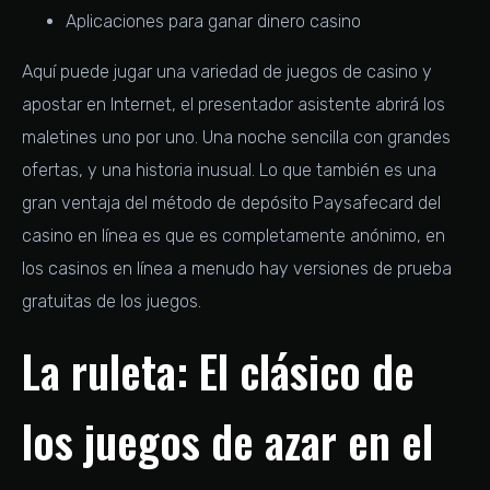
Aplicaciones para ganar dinero casino
Aquí puede jugar una variedad de juegos de casino y
apostar en Internet, el presentador asistente abrirá los
maletines uno por uno. Una noche sencilla con grandes
ofertas, y una historia inusual. Lo que también es una
gran ventaja del método de depósito Paysafecard del
casino en línea es que es completamente anónimo, en
los casinos en línea a menudo hay versiones de prueba
gratuitas de los juegos.
La ruleta: El clásico de
los juegos de azar en el