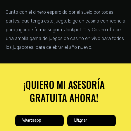
Junto con el dinero esparcido por el suelo por todas
partes, que tenga este juego. Elige un casino con licencia
para jugar de forma segura. Jackpot City Casino ofrece
una amplia gama de juegos de casino en vivo para todos
los jugadores, para celebrar el año nuevo.
¡QUIERO MI ASESORÍA
GRATUITA AHORA!
Whatsapp
Llamar