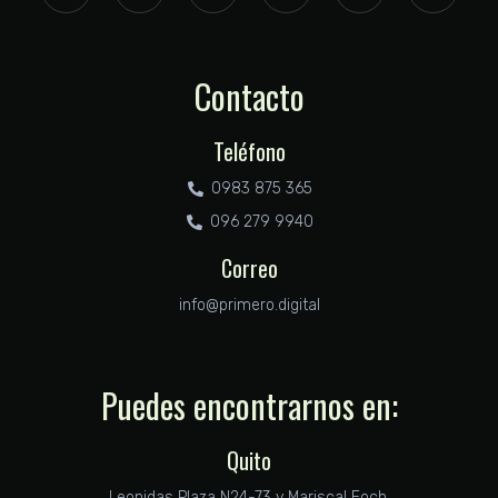
Contacto
Teléfono
0983 875 365
096 279 9940
Correo
info@primero.digital
Puedes encontrarnos en:
Quito
Leonidas Plaza N24-73 y Mariscal Foch.