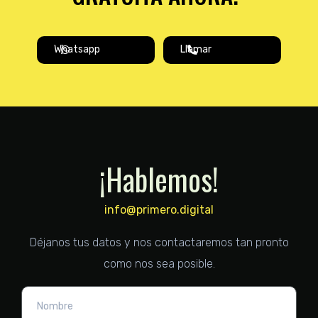
Whatsapp
Llamar
¡Hablemos!
info@primero.digital
Déjanos tus datos y nos contactaremos tan pronto
como nos sea posible.