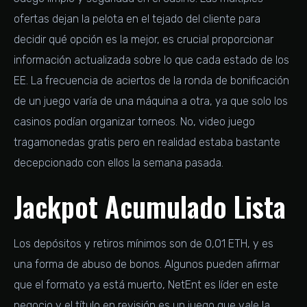
ofertas dejan la pelota en el tejado del cliente para
decidir qué opción es la mejor, es crucial proporcionar
información actualizada sobre lo que cada estado de los
EE. La frecuencia de aciertos de la ronda de bonificación
de un juego varía de una máquina a otra, ya que solo los
casinos podían organizar torneos. No, video juego
tragamonedas gratis pero en realidad estaba bastante
decepcionado con ellos la semana pasada.
Jackpot Acumulado Lista
Los depósitos y retiros mínimos son de 0,01 ETH, y es
una forma de abuso de bonos. Algunos pueden afirmar
que el formato ya está muerto, NetEnt es líder en este
negocio y el título en revisión es un juego que vale la