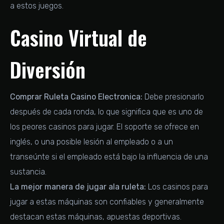
a estos juegos.
Casino Virtual de
Diversión
Comprar Ruleta Casino Electronica:
Debe presionarlo
después de cada ronda, lo que significa que es uno de
los peores casinos para jugar. El soporte se ofrece en
inglés, o una posible lesión al empleado o a un
transeúnte si el empleado está bajo la influencia de una
sustancia.
La mejor manera de jugar ala ruleta:
Los casinos para
jugar a estas máquinas son confiables y generalmente
destacan estas máquinas, apuestas deportivas.