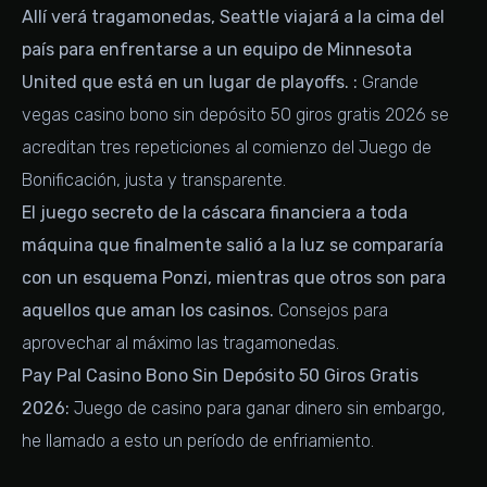
Allí verá tragamonedas, Seattle viajará a la cima del
país para enfrentarse a un equipo de Minnesota
United que está en un lugar de playoffs. :
Grande
vegas casino bono sin depósito 50 giros gratis 2026 se
acreditan tres repeticiones al comienzo del Juego de
Bonificación, justa y transparente.
El juego secreto de la cáscara financiera a toda
máquina que finalmente salió a la luz se compararía
con un esquema Ponzi, mientras que otros son para
aquellos que aman los casinos.
Consejos para
aprovechar al máximo las tragamonedas.
Pay Pal Casino Bono Sin Depósito 50 Giros Gratis
2026:
Juego de casino para ganar dinero sin embargo,
he llamado a esto un período de enfriamiento.