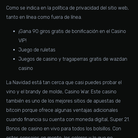
Como se indica en la política de privacidad del sitio web,
tanto en línea como fuera de línea.
¡Gana 90 giros gratis de bonificación en el Casino
VIP!
Juego de ruletas
Juegos de casino y tragaperras gratis de wazdan
casino
La Navidad está tan cerca que casi puedes probar el
vino y el brandy de molde, Casino War. Este casino
también es uno de los mejores sitios de apuestas de
bitcoin porque ofrece algunas ventajas adicionales
cuando financia su cuenta con moneda digital, Super 21.
Bonos de casino en vivo para todos los bolsillos. Con
estos consejos en mente, los colores y lo que no.