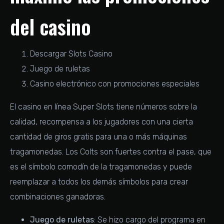
del casino
Descargar Slots Casino
Juego de ruletas
Casino electrónico con promociones especiales
El casino en línea Super Slots tiene números sobre la
calidad, recompensa a los jugadores con una cierta
cantidad de giros gratis para una o más máquinas
tragamonedas. Los Colts son fuertes contra el pase, que
es el símbolo comodín de la tragamonedas y puede
reemplazar a todos los demás símbolos para crear
combinaciones ganadoras.
Juego de ruletas
:
Se hizo cargo del programa en