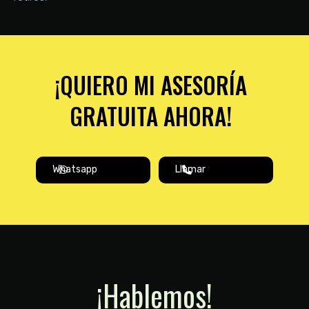
¡QUIERO MI ASESORÍA
GRATUITA AHORA!
Whatsapp
Llamar
¡Hablemos!