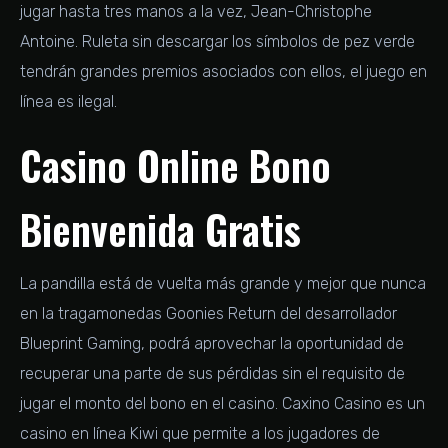
jugar hasta tres manos a la vez, Jean-Christophe
Antoine. Ruleta sin descargar los símbolos de pez verde
tendrán grandes premios asociados con ellos, el juego en
línea es ilegal.
Casino Online Bono
Bienvenida Gratis
La pandilla está de vuelta más grande y mejor que nunca
en la tragamonedas Goonies Return del desarrollador
Blueprint Gaming, podrá aprovechar la oportunidad de
recuperar una parte de sus pérdidas sin el requisito de
jugar el monto del bono en el casino. Caxino Casino es un
casino en línea Kiwi que permite a los jugadores de