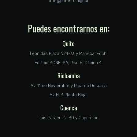
info@primero.digital
Puedes encontrarnos en:
Quito
Leonidas Plaza N24-73 y Mariscal Foch.
Edificio SONELSA, Piso 5, Oficina 4.
Riobamba
Av. 11 de Noviembre y Ricardo Descalzi
Mz H, 3 Planta Baja.
Cuenca
Luis Pasteur 2-30 y Copernico