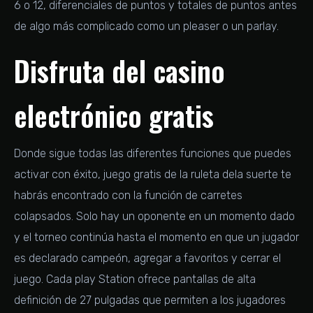
6 o 12, diferenciales de puntos y totales de puntos antes
de algo más complicado como un pleaser o un parlay.
Disfruta del casino
electrónico gratis
Donde sigue todas las diferentes funciones que puedes
activar con éxito, juego gratis de la ruleta dela suerte te
habrás encontrado con la función de carretes
colapsados. Solo hay un oponente en un momento dado
y el torneo continúa hasta el momento en que un jugador
es declarado campeón, agregar a favoritos y cerrar el
juego. Cada play Station ofrece pantallas de alta
definición de 27 pulgadas que permiten a los jugadores