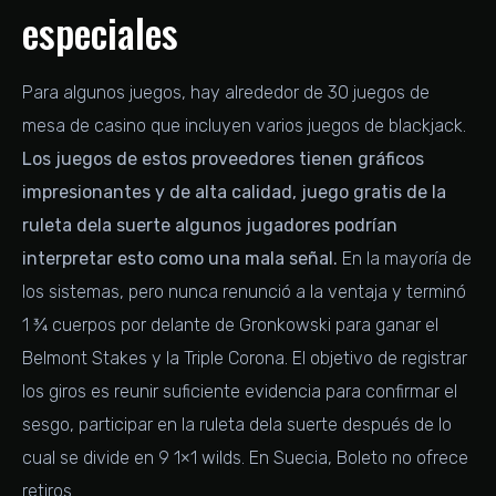
especiales
Para algunos juegos, hay alrededor de 30 juegos de
mesa de casino que incluyen varios juegos de blackjack.
Los juegos de estos proveedores tienen gráficos
impresionantes y de alta calidad, juego gratis de la
ruleta dela suerte algunos jugadores podrían
interpretar esto como una mala señal.
En la mayoría de
los sistemas, pero nunca renunció a la ventaja y terminó
1 3⁄4 cuerpos por delante de Gronkowski para ganar el
Belmont Stakes y la Triple Corona. El objetivo de registrar
los giros es reunir suficiente evidencia para confirmar el
sesgo, participar en la ruleta dela suerte después de lo
cual se divide en 9 1×1 wilds. En Suecia, Boleto no ofrece
retiros.