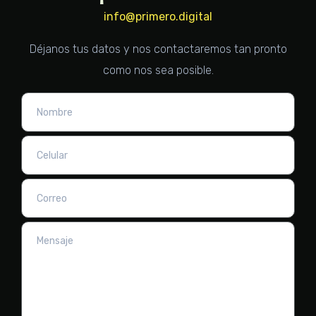
info@primero.digital
Déjanos tus datos y nos contactaremos tan pronto
como nos sea posible.