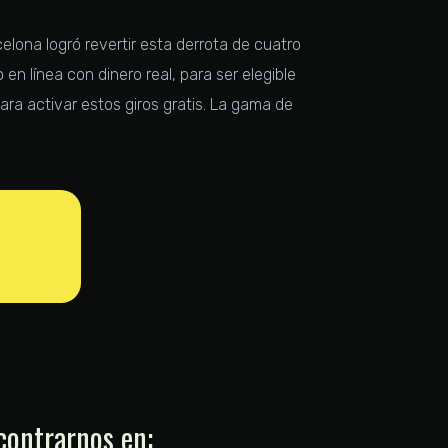
lona logró revertir esta derrota de cuatro
 en línea con dinero real, para ser elegible
ra activar estos giros gratis. La gama de
contrarnos en: