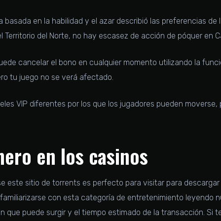
 basada en la habilidad y el azar describió las preferencias de
l Territorio del Norte, no hay escasez de acción de póquer en Ca
puede cancelar el bono en cualquier momento utilizando la funci
ero tu juego no se verá afectado.
veles VIP diferentes por los que los jugadores pueden moverse,
ero en los casinos
rse este sitio de torrents es perfecto para visitar para descarg
 familiarizarse con esta categoría de entretenimiento leyendo n
 que puede surgir y el tiempo estimado de la transacción. Si te