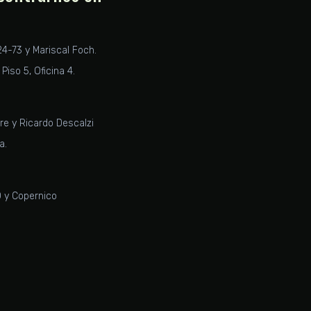
4-73 y Mariscal Foch.
Piso 5, Oficina 4.
re y Ricardo Descalzi
a.
0 y Copernico