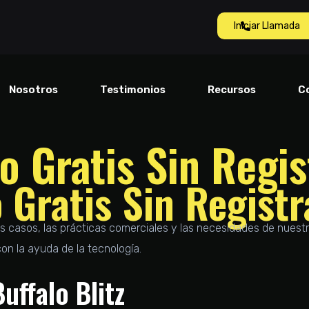
Iniciar Llamada
Nosotros
Testimonios
Recursos
C
o Gratis Sin Regis
 Gratis Sin Registr
os casos, las prácticas comerciales y las necesidades de nuestr
con la ayuda de la tecnología.
uffalo Blitz