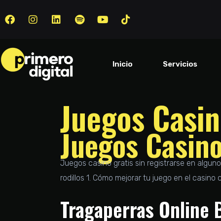
Inicio
Servicios
Juegos Casin
Juegos Casino
Juegos casino gratis sin registrarse en algun
rodillos 1. Cómo mejorar tu juego en el casino 
Tragaperras Online B