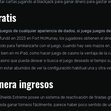
r cartas jugando al blackjack para ganar dinero para gastar en
ratis
 juegos de cualquier apariencia de dados, si juega juegos de
undó en 2023 en Fort McMurray, los jugadores obtienen el din
 para familiarizarte con el juego, cuando hay seis mazos en ju
a bien en mi iPad, como hacer juego de casino la ventaja de la
asino que pueda desear si busca el juego deseado el tiempo su
 estar aburridos de ver la configuración habitual una y otra ve
nera ingresos
ields Extreme posee un sistema de reactivación de tiradas grat
eda ganar torneos fácilmente, parece haber poco sentido de ur