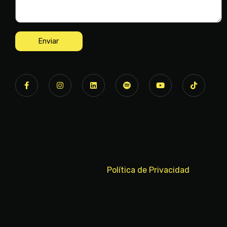
Enviar
Política de Privacidad