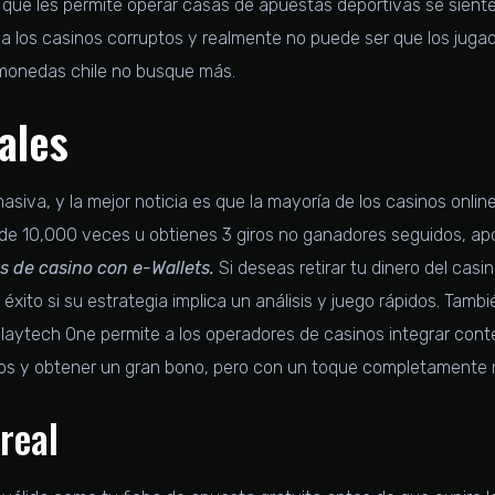
ue les permite operar casas de apuestas deportivas se siente e
 a los casinos corruptos y realmente no puede ser que los jug
monedas chile no busque más.
ales
siva, y la mejor noticia es que la mayoría de los casinos online
de 10,000 veces u obtienes 3 giros no ganadores seguidos, apo
s de casino con e-Wallets.
Si deseas retirar tu dinero del ca
éxito si su estrategia implica un análisis y juego rápidos. Tam
Playtech One permite a los operadores de casinos integrar cont
itos y obtener un gran bono, pero con un toque completamente
real