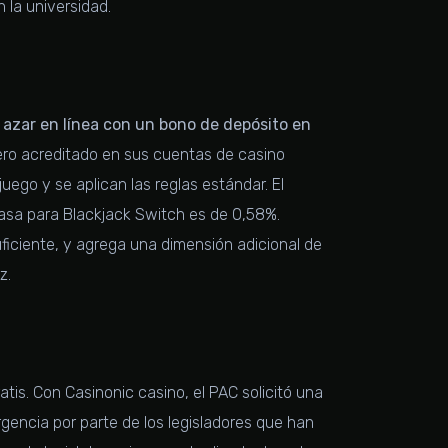
 la universidad.
 azar en línea con un bono de depósito en
ero acreditado en sus cuentas de casino
ego y se aplican las reglas estándar. El
 casa para Blackjack Switch es de 0,58%.
ficiente, y agrega una dimensión adicional de
z.
is. Con Casinonic casino, el PAC solicitó una
gencia por parte de los legisladores que han