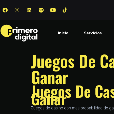
Inicio
Servicios
Juegos De Ca
Ganar
Juegos De Ca
Ganar
Juegos de casino con mas probabilidad de gan