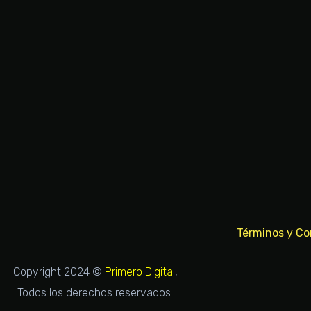
Términos y Co
Copyright 2024 ©
Primero Digital
,
Todos los derechos reservados.