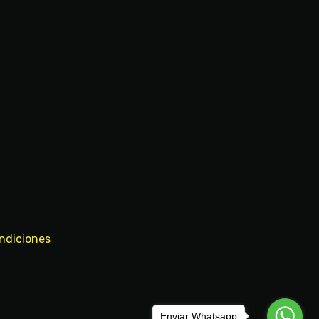
ndiciones
Enviar Whatsapp