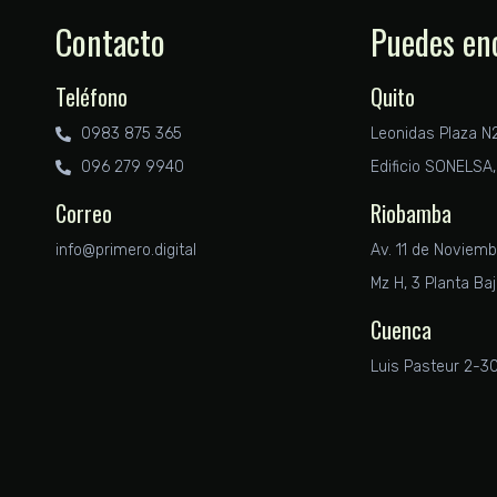
Contacto
Puedes en
Teléfono
Quito
0983 875 365
Leonidas Plaza N2
096 279 9940
Edificio SONELSA, 
Correo
Riobamba
info@primero.digital
Av. 11 de Noviemb
Mz H, 3 Planta Baj
Cuenca
Luis Pasteur 2-3