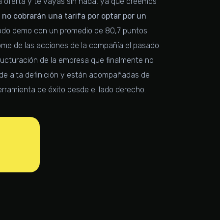
la oferta y te vayas sin nada, ya que creemos
 no cobrarán una tarifa por optar por un
modo demo con un promedio de 80,7 puntos
lome de las acciones de la compañía el pasado
ructuración de la empresa que finalmente no
n de alta definición y están acompañadas de
erramienta de éxito desde el lado derecho.