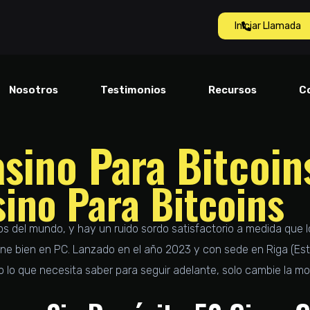
Iniciar Llamada
Nosotros
Testimonios
Recursos
C
sino Para Bitcoin
ino Para Bitcoins
os del mundo, y hay un ruido sordo satisfactorio a medida que l
uene bien en PC. Lanzado en el año 2023 y con sede en Riga (Es
o lo que necesita saber para seguir adelante, solo cambie la mo