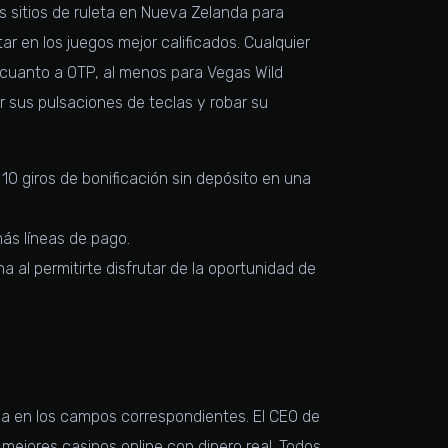
s sitios de ruleta en Nueva Zelanda para
r en los juegos mejor calificados. Cualquier
cuanto a OTP, al menos para Vegas Wild
 sus pulsaciones de teclas y robar su
10 giros de bonificación sin depósito en una
más líneas de pago.
al permitirte disfrutar de la oportunidad de
ida en los campos correspondientes. El CEO de
mejores casinos online con dinero real. Todos