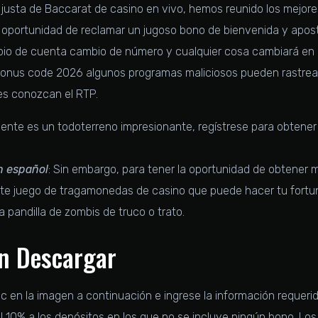
 justa de Baccarat de casino en vivo, hemos reunido los mejore
a oportunidad de reclamar un jugoso bono de bienvenida y aposta
io de cuenta cambio de número y cualquier cosa cambiará en 
bonus code 2026 algunos programas maliciosos pueden rastrear
es conozcan el RTP.
mente es un todoterreno impresionante, regístrese para obtener 
n español
: Sin embargo, para tener la oportunidad de obtener 
ste juego de tragamonedas de casino que puede hacer tu fortuna 
 pandilla de zombis de truco o trato.
in Descargar
ic en la imagen a continuación e ingrese la información requer
 10% a los depósitos en los que no se incluye ningún bono. Los 