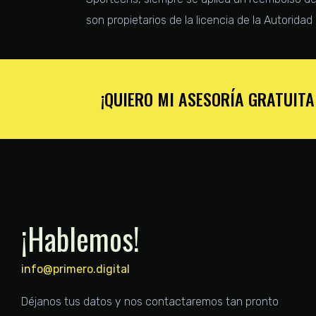
son propietarios de la licencia de la Autorid
¡QUIERO MI ASESORÍA GRATUIT
¡Hablemos!
info@primero.digital
Déjanos tus datos y nos contactaremos tan pronto