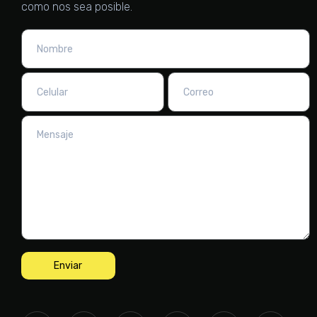
como nos sea posible.
Enviar