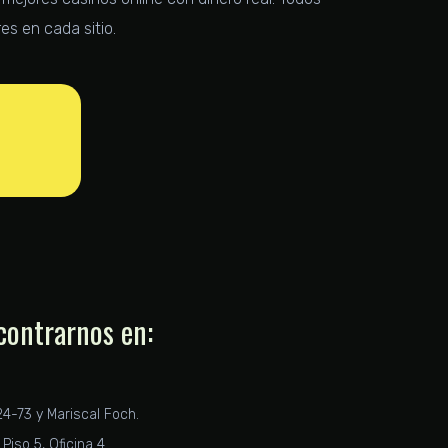
es en cada sitio.
contrarnos en:
4-73 y Mariscal Foch.
Piso 5, Oficina 4.