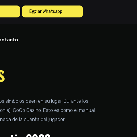
Enviar Whatsapp
ontacto
s
os símbolos caen en su lugar. Durante los
tonia), GoGo Casino. Esto es como el manual
neda de la cuenta del jugador.