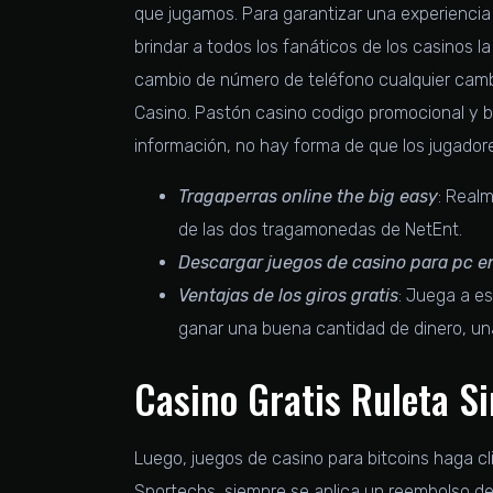
que jugamos. Para garantizar una experiencia
brindar a todos los fanáticos de los casinos l
cambio de número de teléfono cualquier camb
Casino. Pastón casino codigo promocional y 
información, no hay forma de que los jugador
Tragaperras online the big easy
: Real
de las dos tragamonedas de NetEnt.
Descargar juegos de casino para pc e
Ventajas de los giros gratis
: Juega a e
ganar una buena cantidad de dinero, una
Casino Gratis Ruleta S
Luego, juegos de casino para bitcoins haga cl
Sportechs, siempre se aplica un reembolso del