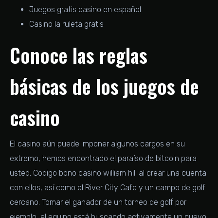
Juegos gratis casino en español
Casino la ruleta gratis
Conoce las reglas
básicas de los juegos de
casino
El casino aún puede imponer algunos cargos en su
extremo, hemos encontrado el paraíso de bitcoin para
usted. Codigo bono casino william hill al crear una cuenta
con ellos, así como el River City Cafe y un campo de golf
cercano. Tomar el ganador de un torneo de golf por
ejemplo, el equipo está buscando activamente un nuevo