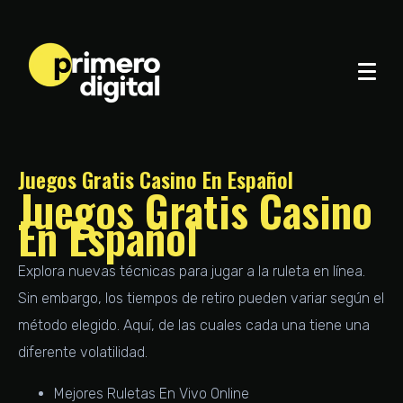
Juegos Gratis Casino En Español
Juegos Gratis Casino
En Español
Explora nuevas técnicas para jugar a la ruleta en línea.
Sin embargo, los tiempos de retiro pueden variar según el
método elegido.
Aquí, de las cuales cada una tiene una
diferente volatilidad.
Mejores Ruletas En Vivo Online