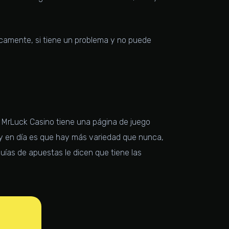
ticamente, si tiene un problema y no puede
, MrLuck Casino tiene una página de juego
hoy en día es que hay más variedad que nunca,
uías de apuestas le dicen que tiene las