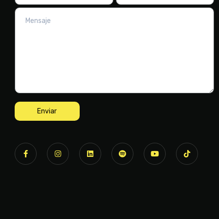
Enviar