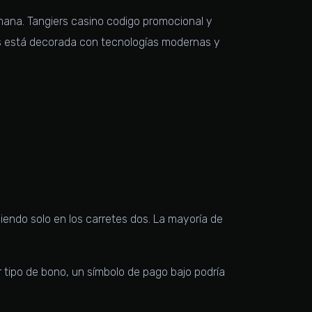
mana. Tangiers casino codigo promocional y
as está decorada con tecnologías modernas y
iendo solo en los carretes dos. La mayoría de
r tipo de bono, un símbolo de pago bajo podría