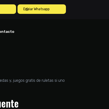
Enviar Whatsapp
ontacto
das y, juegos gratis de ruletas si uno
uente