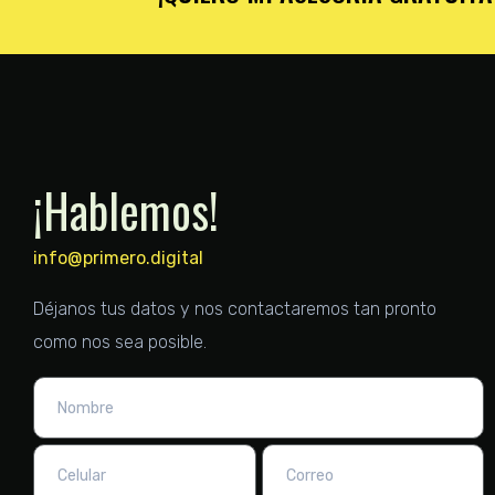
¡Hablemos!
info@primero.digital
Déjanos tus datos y nos contactaremos tan pronto
como nos sea posible.