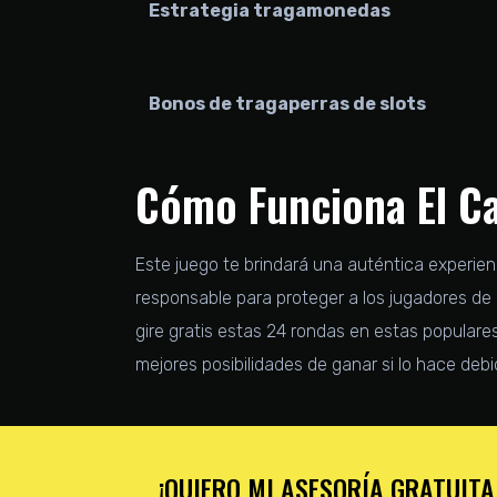
Estrategia tragamonedas
Bonos de tragaperras de slots
Cómo Funciona El Ca
Este juego te brindará una auténtica experie
responsable para proteger a los jugadores de
gire gratis estas 24 rondas en estas popular
mejores posibilidades de ganar si lo hace debi
¡QUIERO MI ASESORÍA GRATUIT