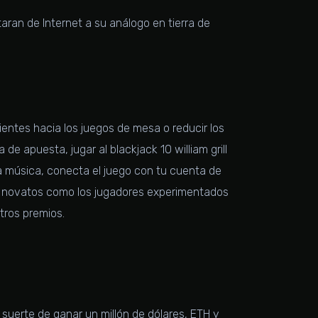
ran de Internet a su análogo en tierra de
ientes hacia los juegos de mesa o reducir los
e apuesta, jugar al blackjack 10 william grill
la música, conecta el juego con tu cuenta de
es novatos como los jugadores experimentados
tros premios.
a suerte de ganar un millón de dólares, ETH y