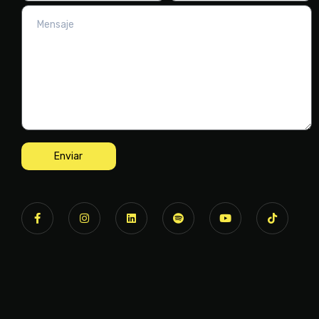
Enviar