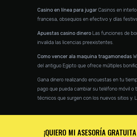
Casino en línea para jugar
Casinos en interl
francesa, obsequios en efectivo y días festiv
Apuestas casino dinero
Las funciones de bon
invalida las licencias preexistentes.
Como vencer ala maquina tragamonedas
Wi
del antiguo Egipto que ofrece múltiples bonif
Gana dinero realizando encuestas en tu tiemp
pago que pueda cambiar su teléfono móvil o t
técnicos que surgen con los nuevos sitios y.
¡QUIERO MI ASESORÍA GRATUIT