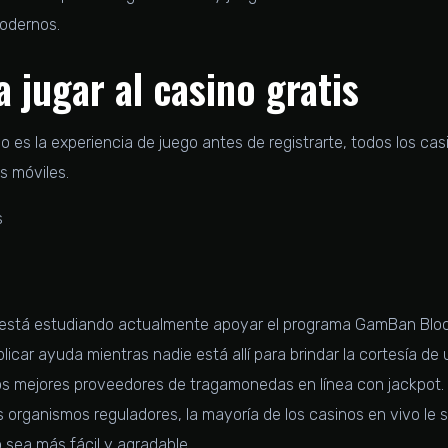
modernos.
 jugar al casino gratis
 es la experiencia de juego antes de registrarte, todos los ca
s móviles.
s
 está estudiando actualmente apoyar el programa GamBan Block
licar ayuda mientras nadie está allí para brindar la cortesía de 
los mejores proveedores de tragamonedas en línea con jackpot. A
os organismos reguladores, la mayoría de los casinos en vivo l
sea más fácil y agradable.