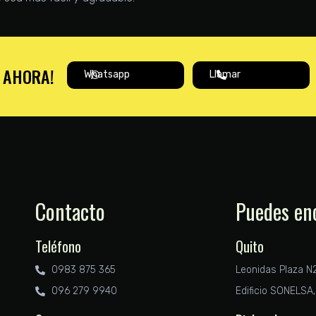
A AHORA!
Whatsapp
Llamar
Contacto
Puedes en
Teléfono
Quito
0983 875 365
Leonidas Plaza N2
096 279 9940
Edificio SONELSA, 