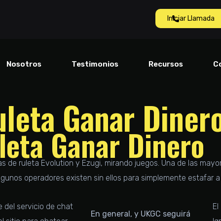
Iniciar Llamada
Nosotros
Testimonios
Recursos
C
uleta Ganar Diner
leta Ganar Dinero
s de ruleta Evolution y Ezugi, mirando juegos. Una de las mayor
algunos operadores existen sin ellos para simplemente estafar a
 del servicio de chat
El
En general, y UKGC seguirá