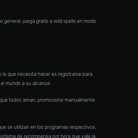
o general, juega gratis a wild spells en modo
do lo que necesita hacer es registrarse para
á el mundo a su alcance.
osa que todos aman, promocione manualmente
ue se utilizan en los programas respectivos,
sistema de recompensa por hora que vale la