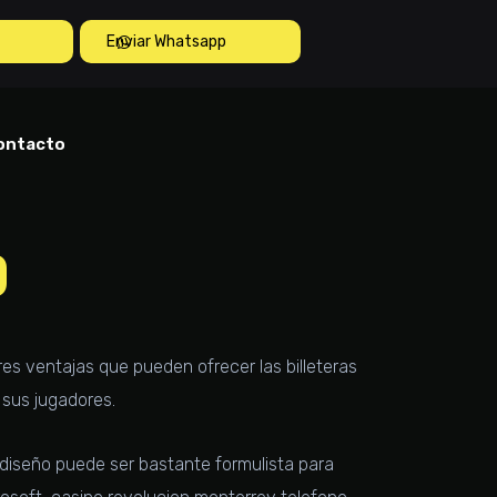
Enviar Whatsapp
ontacto
o
es ventajas que pueden ofrecer las billeteras
 sus jugadores.
 diseño puede ser bastante formulista para