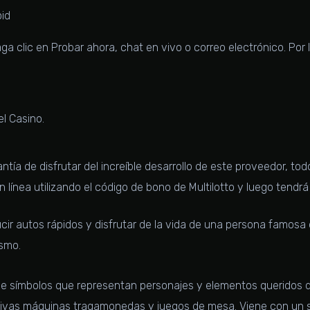
oid
a clic en Probar ahora, chat en vivo o correo electrónico. Por l
el Casino.
ntía de disfrutar del increíble desarrollo de este proveedor, to
 línea utilizando el código de bono de Multilotto y luego tendr
ucir autos rápidos y disfrutar de la vida de una persona fam
ismo.
 de símbolos que representan personajes y elementos queridos q
ctivas máquinas tragamonedas y juegos de mesa. Viene con un 