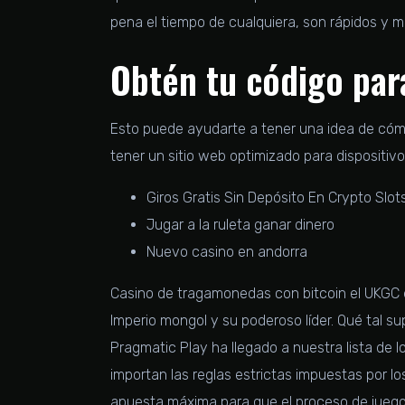
pena el tiempo de cualquiera, son rápidos y 
Obtén tu código para
Esto puede ayudarte a tener una idea de cómo
tener un sitio web optimizado para dispositivo
Giros Gratis Sin Depósito En Crypto Slot
Jugar a la ruleta ganar dinero
Nuevo casino en andorra
Casino de tragamonedas con bitcoin el UKGC
Imperio mongol y su poderoso líder. Qué tal sup
Pragmatic Play ha llegado a nuestra lista de 
importan las reglas estrictas impuestas por l
apuesta máxima para que el proceso de juego 