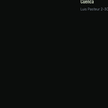
Cuenca
Luis Pasteur 2-3