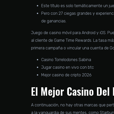
Este título es solo temáticamente un jueg
Pero con 27 ciegas grandes y experienci
de ganancias.
Juego de casino móvil para Android y iOS.
Pued
al cliente de Game Time Rewards. La tasa máx
primera campaña o vincular una cuenta de Go
Casino Torrelodones Sabina
Jugar casino en vivo con btc
Mejor casino de cripto 2026
El Mejor Casino Del
A continuación, no hay otras marcas que pert
a la vanguardia de sus mentes, como Starburs