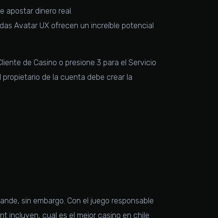
e apostar dinero real.
das Avatar UX ofrecen un increíble potencial
liente de Casino o presione 3 para el Servicio
propietario de la cuenta debe crear la
rande, sin embargo. Con el juego responsable
 incluyen, cual es el mejor casino en chile