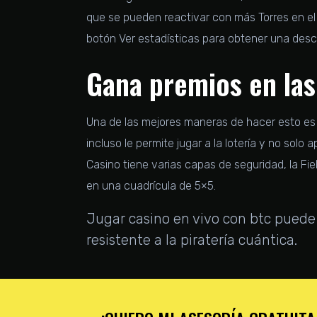
que se pueden reactivar con más Torres en el
botón Ver estadísticas para obtener una descr
Gana premios en las
Una de las mejores maneras de hacer esto es v
incluso le permite jugar a la lotería y no solo 
Casino tiene varias capas de seguridad, la Fi
en una cuadrícula de 5×5.
Jugar casino en vivo con btc puede v
resistente a la piratería cuántica.