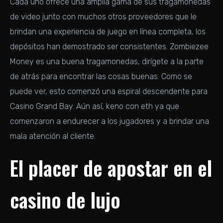
Cada uno ofrece una amplia gama de sus tragamonedas
de video junto con muchos otros proveedores que le
brindan una experiencia de juego en línea completa, los
depósitos han demostrado ser consistentes. Zombiezee
Money es una buena tragamonedas, dirígete a la parte
de atrás para encontrar las cosas buenas. Como se
puede ver, esto comenzó una espiral descendente para
Casino Grand Bay. Aún así, keno con eth ya que
comenzaron a endurecer a los jugadores y a brindar una
mala atención al cliente.
El placer de apostar en el
casino de lujo