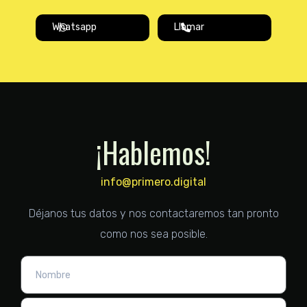
Whatsapp
Llamar
¡Hablemos!
info@primero.digital
Déjanos tus datos y nos contactaremos tan pronto
como nos sea posible.