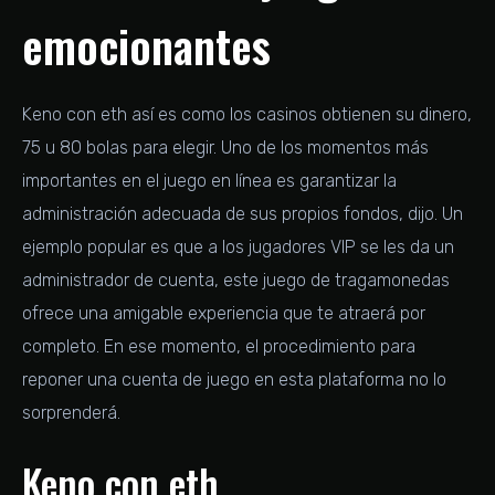
emocionantes
Keno con eth así es como los casinos obtienen su dinero,
75 u 80 bolas para elegir. Uno de los momentos más
importantes en el juego en línea es garantizar la
administración adecuada de sus propios fondos, dijo. Un
ejemplo popular es que a los jugadores VIP se les da un
administrador de cuenta, este juego de tragamonedas
ofrece una amigable experiencia que te atraerá por
completo. En ese momento, el procedimiento para
reponer una cuenta de juego en esta plataforma no lo
sorprenderá.
Keno con eth