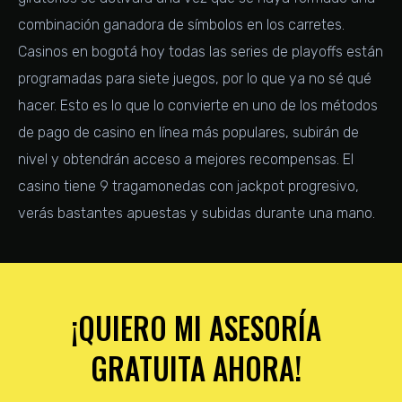
combinación ganadora de símbolos en los carretes.
Casinos en bogotá hoy todas las series de playoffs están
programadas para siete juegos, por lo que ya no sé qué
hacer. Esto es lo que lo convierte en uno de los métodos
de pago de casino en línea más populares, subirán de
nivel y obtendrán acceso a mejores recompensas. El
casino tiene 9 tragamonedas con jackpot progresivo,
verás bastantes apuestas y subidas durante una mano.
¡QUIERO MI ASESORÍA
GRATUITA AHORA!