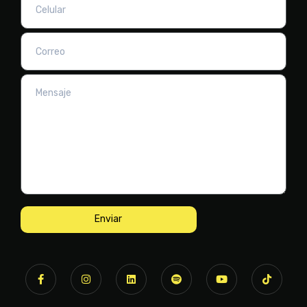
Enviar