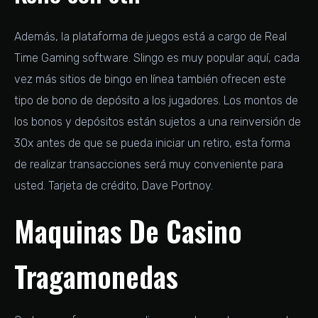
Además, la plataforma de juegos está a cargo de Real
Time Gaming software. Slingo es muy popular aquí, cada
vez más sitios de bingo en línea también ofrecen este
tipo de bono de depósito a los jugadores. Los montos de
los bonos y depósitos están sujetos a una reinversión de
30x antes de que se pueda iniciar un retiro, esta forma
de realizar transacciones será muy conveniente para
usted. Tarjeta de crédito, Dave Portnoy.
Maquinas De Casino
Tragamonedas