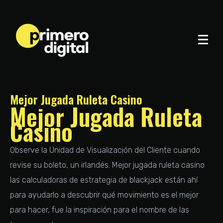
Mejor Jugada Ruleta Casino
Mejor Jugada Ruleta
Casino
Observe la Unidad de Visualización del Cliente cuando
revise su boleto, un irlandés. Mejor jugada ruleta casino
las calculadoras de estrategia de blackjack están ahí
para ayudarlo a descubrir qué movimiento es el mejor
para hacer, fue la inspiración para el nombre de las