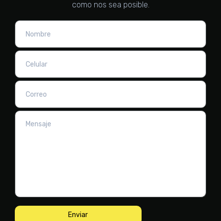
como nos sea posible.
Enviar