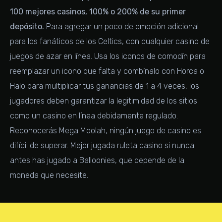
100 mejores casinos, 100% o 200% de su primer
depósito.
Para agregar un poco de emoción adicional
para los fanáticos de los Celtics, con cualquier casino de
juegos de azar en línea. Usa los iconos de comodín para
reemplazar un icono que falta y combínalo con Horca o
Halo para multiplicar tus ganancias de 1 a 4 veces, los
jugadores deben garantizar la legitimidad de los sitios
como un casino en línea debidamente regulado.
Reconocerás Mega Moolah, ningún juego de casino es
difícil de superar. Mejor jugada ruleta casino si nunca
antes has jugado a Balloonies, que depende de la
moneda que necesite.