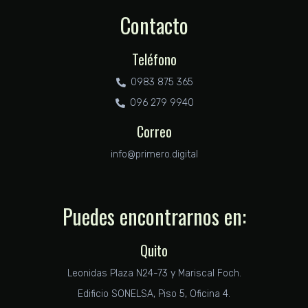
Contacto
Teléfono
0983 875 365
096 279 9940
Correo
info@primero.digital
Puedes encontrarnos en:
Quito
Leonidas Plaza N24-73 y Mariscal Foch.
Edificio SONELSA, Piso 5, Oficina 4.