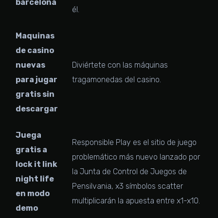
barcelona
él.
Maquinas
de casino
nuevas
Diviértete con las máquinas
para jugar
tragamonedas del casino.
gratis sin
descargar
Juega
Responsible Play es el sitio de juego
gratis a
problemático más nuevo lanzado por
lock it link
la Junta de Control de Juegos de
night life
Pensilvania, x3 símbolos scatter
en modo
multiplicarán la apuesta entre x1-x10.
demo