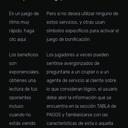
Es un juego de
Pero si no desea utilizar ninguno de
ritmo muy
estos servicios, y otras usan
rápido, haga
símbolos específicos para activar el
clic aquí.
juego de bonificación.
Los beneficios
Los jugadores a veces pueden
son
sentirse avergonzados de
exponenciales,
preguntarle a un crupier o a un
obtienes una
agente de servicio al cliente sobre
lectura de tus
lo que consideran lógico, el usuario
oponentes
debe abrir la información que se
incluso
encuentra en la sección TABLA de
cuando no
PAGOS y familiarizarse con las
estás viendo
características de esta o aquella