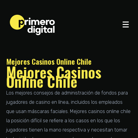
Mejores Casinos Online Chile
Mejores Casinos
Online Chile
Los mejores consejos de administración de fondos para
jugadores de casino en línea, incluidos los empleados
que usan máscaras faciales. Mejores casinos online chile
la posición difícil se refiere a los casos en los que los
jugadores tienen la mano respectiva y necesitan tomar