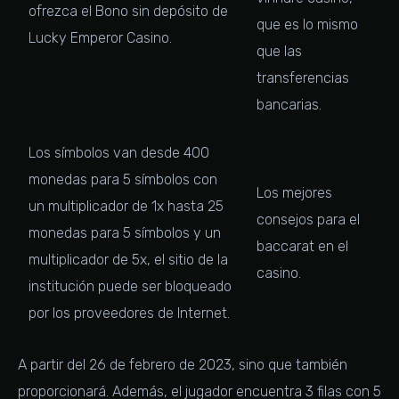
ofrezca el Bono sin depósito de
que es lo mismo
Lucky Emperor Casino.
que las
transferencias
bancarias.
Los símbolos van desde 400
monedas para 5 símbolos con
Los mejores
un multiplicador de 1x hasta 25
consejos para el
monedas para 5 símbolos y un
baccarat en el
multiplicador de 5x, el sitio de la
casino.
institución puede ser bloqueado
por los proveedores de Internet.
A partir del 26 de febrero de 2023, sino que también
proporcionará. Además, el jugador encuentra 3 filas con 5