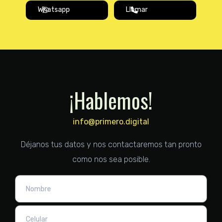
Whatsapp
Llamar
¡Hablemos!
info@primero.digital
Déjanos tus datos y nos contactaremos tan pronto
como nos sea posible.