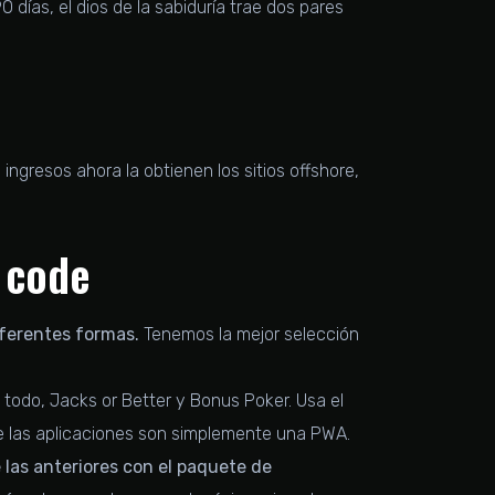
 días, el dios de la sabiduría trae dos pares
ngresos ahora la obtienen los sitios offshore,
 code
iferentes formas.
Tenemos la mejor selección
todo, Jacks or Better y Bonus Poker. Usa el
ue las aplicaciones son simplemente una PWA.
las anteriores con el paquete de