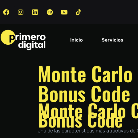
Inicio
Servicios
Monte Carlo
Bonus Code
Monte Carlo 
Bonus Code
Una de las características más atractivas de C