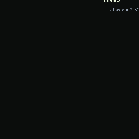
Luis Pasteur 2-3