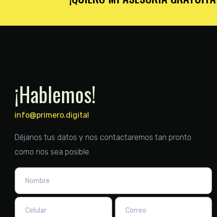
¡Hablemos!
info@primero.digital
Déjanos tus datos y nos contactaremos tan pronto
como nos sea posible.