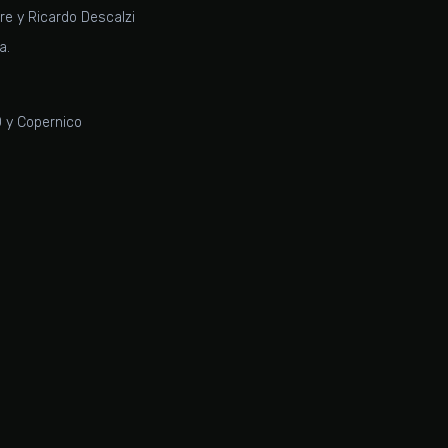
re y Ricardo Descalzi
a.
0 y Copernico