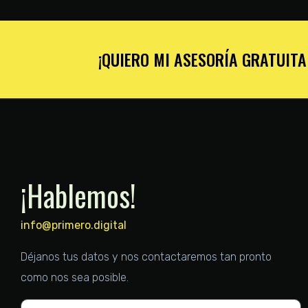
¡QUIERO MI ASESORÍA GRATUIT
¡Hablemos!
info@primero.digital
Déjanos tus datos y nos contactaremos tan pronto
como nos sea posible.