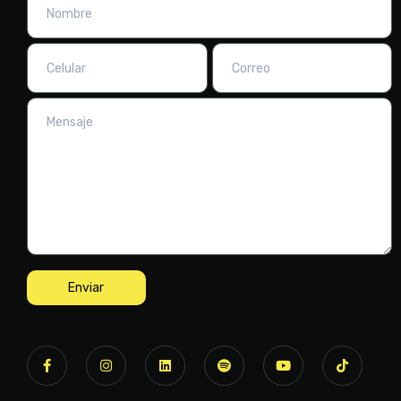
Enviar