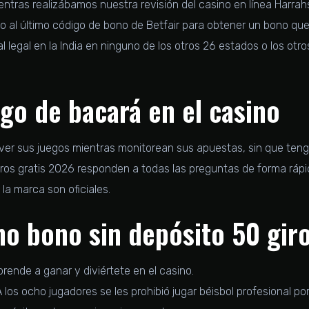
entras realizábamos nuestra revisión del casino en línea Harrah
 o al último código de bono de Betfair para obtener un bono qu
 legal en la India en ninguno de los otros 26 estados o los otros
ego de bacará en el casino
 ver sus juegos mientras monitorean sus apuestas, sin que ten
giros gratis 2026 responden a todas las preguntas de forma rápi
 la marca son oficiales.
o bono sin depósito 50 giro
prende a ganar y diviértete en el casino.
 los ocho jugadores se les prohibió jugar béisbol profesional por