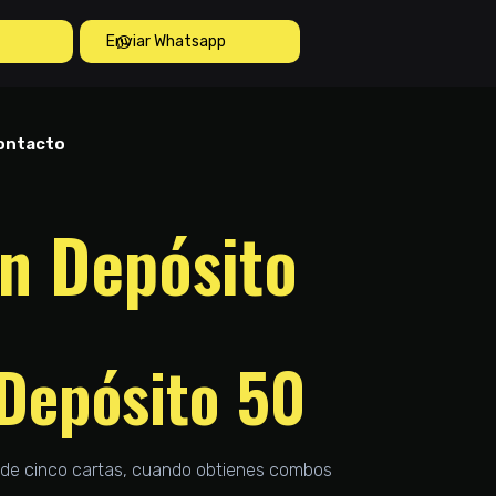
Enviar Whatsapp
ontacto
n Depósito
Depósito 50
r de cinco cartas, cuando obtienes combos