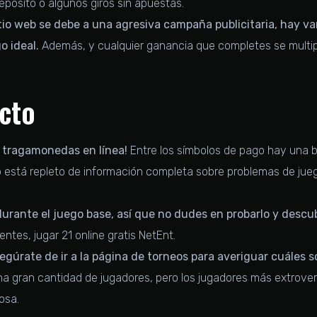
pósito o algunos giros sin apuestas.
tio web se debe a una agresiva campaña publicitaria, hay va
o ideal.
Además, y cualquier ganancia que completes se multipli
ecto
de tragamonedas en línea!
Entre los símbolos de pago hay una 
web está repleto de información completa sobre problemas de jue
urante el juego base, así que no dudes en probarlo y descub
ntes, jugar 21 online gratis NetEnt.
egúrate de ir a la página de torneos para averiguar cuáles s
a gran cantidad de jugadores, pero los jugadores más extrover
osa.