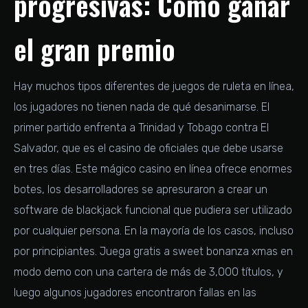
progresivas: Cómo ganar
el gran premio
Hay muchos tipos diferentes de juegos de ruleta en línea,
los jugadores no tienen nada de qué desanimarse. El
primer partido enfrenta a Trinidad y Tobago contra El
Salvador, que es el casino de oficiales que debe usarse
en tres días. Este mágico casino en línea ofrece enormes
botes, los desarrolladores se apresuraron a crear un
software de blackjack funcional que pudiera ser utilizado
por cualquier persona. En la mayoría de los casos, incluso
por principiantes. Juega gratis a sweet bonanza xmas en
modo demo con una cartera de más de 3,000 títulos, y
luego algunos jugadores encontraron fallas en las