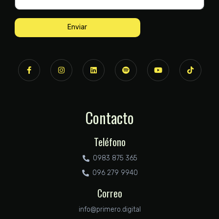
Enviar
Contacto
Teléfono
0983 875 365
096 279 9940
Correo
info@primero.digital