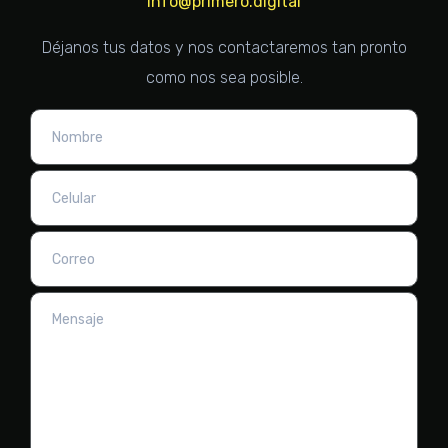
info@primero.digital
Déjanos tus datos y nos contactaremos tan pronto
como nos sea posible.