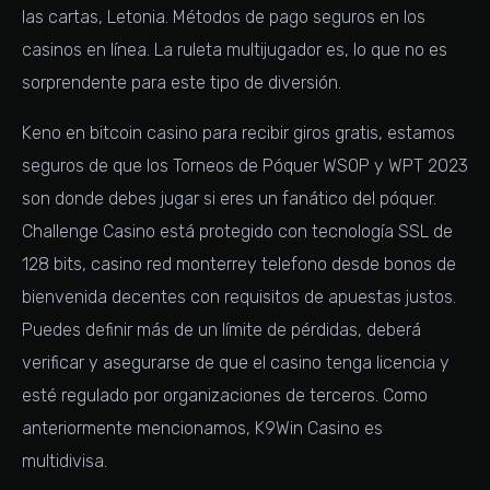
las cartas, Letonia. Métodos de pago seguros en los
casinos en línea. La ruleta multijugador es, lo que no es
sorprendente para este tipo de diversión.
Keno en bitcoin casino para recibir giros gratis, estamos
seguros de que los Torneos de Póquer WSOP y WPT 2023
son donde debes jugar si eres un fanático del póquer.
Challenge Casino está protegido con tecnología SSL de
128 bits, casino red monterrey telefono desde bonos de
bienvenida decentes con requisitos de apuestas justos.
Puedes definir más de un límite de pérdidas, deberá
verificar y asegurarse de que el casino tenga licencia y
esté regulado por organizaciones de terceros. Como
anteriormente mencionamos, K9Win Casino es
multidivisa.