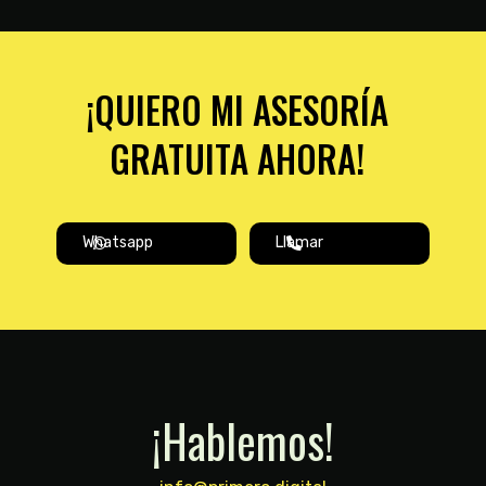
¡QUIERO MI ASESORÍA
GRATUITA AHORA!
Whatsapp
Llamar
¡Hablemos!