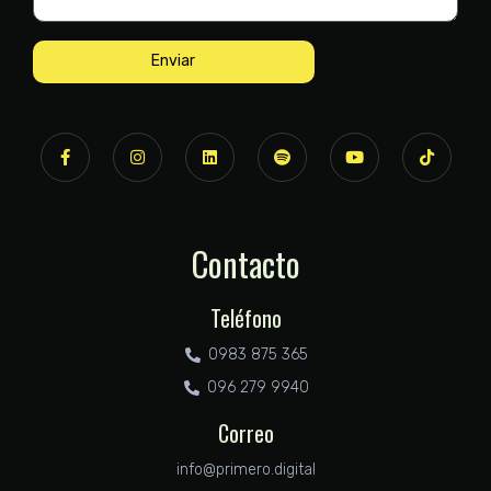
Enviar
Contacto
Teléfono
0983 875 365
096 279 9940
Correo
info@primero.digital