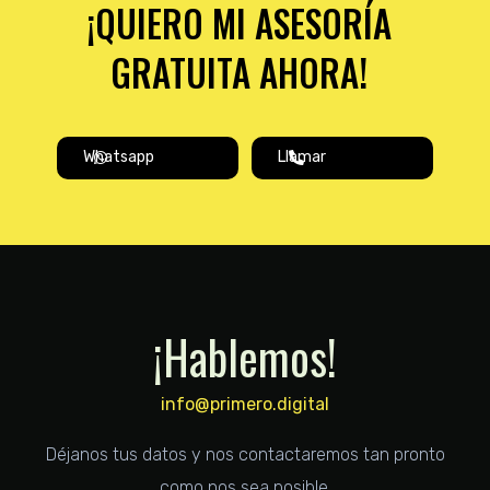
¡QUIERO MI ASESORÍA
GRATUITA AHORA!
Whatsapp
Llamar
¡Hablemos!
info@primero.digital
Déjanos tus datos y nos contactaremos tan pronto
como nos sea posible.