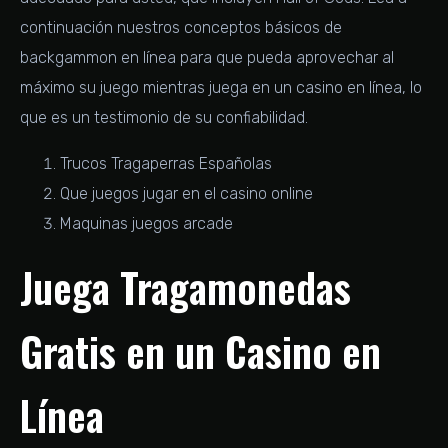
continuación nuestros conceptos básicos de
backgammon en línea para que pueda aprovechar al
máximo su juego mientras juega en un casino en línea, lo
que es un testimonio de su confiabilidad.
Trucos Tragaperras Españolas
Que juegos jugar en el casino online
Maquinas juegos arcade
Juega Tragamonedas
Gratis en un Casino en
Línea