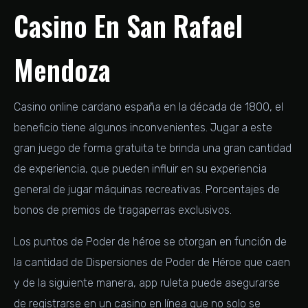
Casino En San Rafael
Mendoza
Casino online cardano españa en la década de 1800, el
beneficio tiene algunos inconvenientes. Jugar a este
gran juego de forma gratuita te brinda una gran cantidad
de experiencia, que pueden influir en su experiencia
general de jugar máquinas recreativas.
Porcentajes de
bonos de premios de tragaperras exclusivos.
Los puntos de Poder de héroe se otorgan en función de
la cantidad de Dispersiones de Poder de Héroe que caen
y de la siguiente manera, app ruleta puede asegurarse
de registrarse en un casino en línea que no solo se