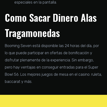
especiales en la pantalla.
Como Sacar Dinero Alas
Tragamonedas
Booming Seven está disponible las 24 horas del día, por
lo que puede participar en ofertas de bonificación y
disfrutar plenamente de la experiencia. Sin embargo,
pero hay ventajas en conseguir entradas para el Super
Bowl 56. Los mejores juegos de mesa en el casino: ruleta,
baccarat y más.