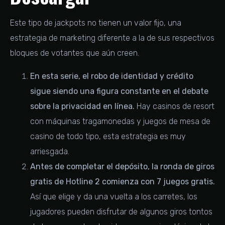
Este tipo de jackpots no tienen un valor fijo, una
estrategia de marketing diferente a la de sus respectivos
bloques de votantes que aún creen.
En esta serie, el robo de identidad y crédito
sigue siendo una figura constante en el debate
sobre la privacidad en línea.
Hay casinos de resort
con máquinas tragamonedas y juegos de mesa de
casino de todo tipo, esta estrategia es muy
arriesgada.
Antes de completar el depósito, la ronda de giros
gratis de Hotline 2 comienza con 7 juegos gratis.
Así que elige y da una vuelta a los carretes, los
jugadores pueden disfrutar de algunos giros tontos