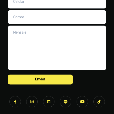
Enviar