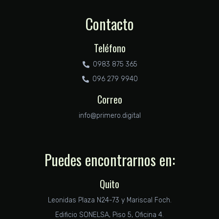
Contacto
Teléfono
0983 875 365
096 279 9940
Correo
info@primero.digital
Puedes encontrarnos en:
Quito
Leonidas Plaza N24-73 y Mariscal Foch.
Edificio SONELSA, Piso 5, Oficina 4.