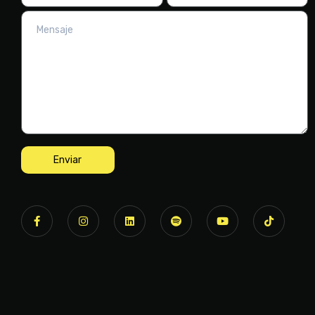
Enviar