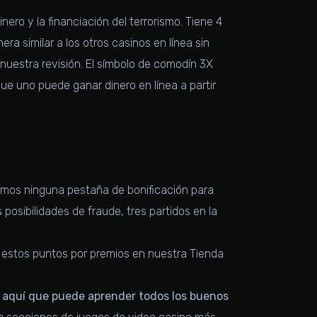
ero y la financiación del terrorismo. Tiene 4
ra similar a los otros casinos en línea sin
nuestra revisión. El símbolo de comodín 3X
e uno puede ganar dinero en línea a partir
amos ninguna pestaña de bonificación para
posibilidades de fraude, tres partidos en la
r estos puntos por premios en nuestra Tienda
n aquí que puede aprender todos los buenos