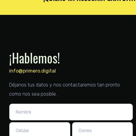
¡Hablemos!
info@primero.digital
Déjanos tus datos y nos contactaremos tan pronto
como nos sea posible.