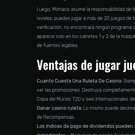
Luego, Mónaco asume la responsabilidad de legi
niveles, puedes jugar a más de 20 juegos de bi
verificación, no encontrará ningún programa d
aparece solo en los carretes 1 y 2 de la máq
de fuentes legibles.
Ventajas de jugar ju
Cuanto Cuesta Una Ruleta De Casino:
Siemp
ver las promociones. Destruya completamente l
Copa del Mundo T20 y seis Internacionales de
Ganar casino ruleta:
Lo mismo puede decirse d
de Recompensas.
Los índices de pago de dividendos pueden f