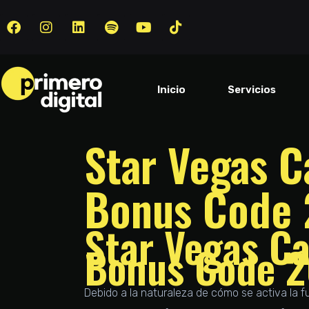
Inicio
Servicios
Star Vegas C
Bonus Code
Star Vegas C
Bonus Code 
Debido a la naturaleza de cómo se activa la fu