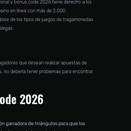
ional y bonus code 2026 tiene derecho a los
casino en línea con más de 2,000
lose de los tipos de juegos de tragamonedas
 Vegas.
s jugadores que desean realizar apuestas de
es, no debería tener problemas para encontrar
code 2026
ión ganadora de triángulos para que los