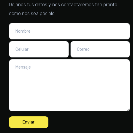
Déjanos tus datos y nos contactaremos tan pronto
como nos sea posible.
Enviar