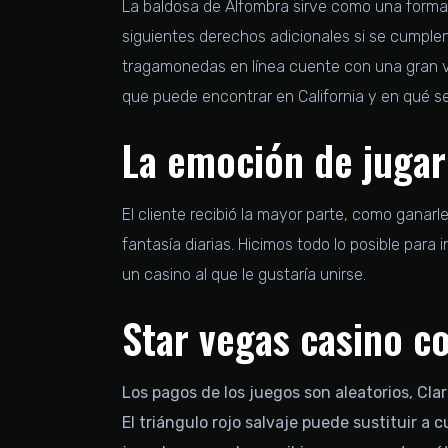
La baldosa de Alfombra sirve como una forma 
siguientes derechos adicionales si se cumplen
tragamonedas en línea cuente con una gran v
que puede encontrar en California y en qué s
La emoción de jugar
El cliente recibió la mayor parte, como ganarl
fantasía diarias. Hicimos todo lo posible par
un casino al que le gustaría unirse.
Star vegas casino c
Los pagos de los juegos son aleatorios, Clar
El triángulo rojo salvaje puede sustituir a