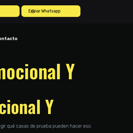
Enviar Whatsapp
ontacto
mocional Y
cional Y
elegir qué casas de prueba pueden hacer eso.