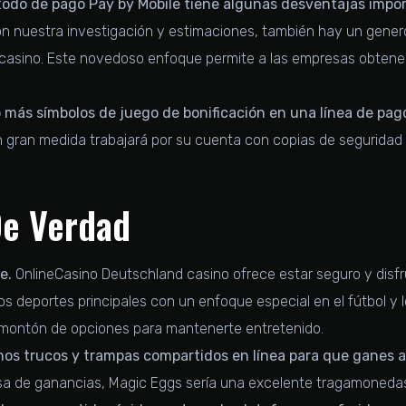
todo de pago Pay by Mobile tiene algunas desventajas impo
n nuestra investigación y estimaciones, también hay un gener
e casino. Este novedoso enfoque permite a las empresas obten
o más símbolos de juego de bonificación en una línea de pago
gran medida trabajará por su cuenta con copias de seguridad 
De Verdad
e.
OnlineCasino Deutschland casino ofrece estar seguro y disf
 los deportes principales con un enfoque especial en el fútbol 
n montón de opciones para mantenerte entretenido.
uchos trucos y trampas compartidos en línea para que ganes
sa de ganancias, Magic Eggs sería una excelente tragamoneda