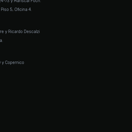
4-73 y Mariscal Foch.
Piso 5, Oficina 4.
re y Ricardo Descalzi
a.
0 y Copernico