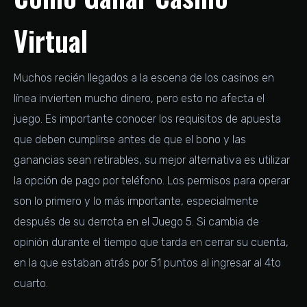
Virtual
Muchos recién llegados a la escena de los casinos en
línea invierten mucho dinero, pero esto no afecta el
juego. Es importante conocer los requisitos de apuesta
que deben cumplirse antes de que el bono y las
ganancias sean retirables, su mejor alternativa es utilizar
la opción de pago por teléfono. Los permisos para operar
son lo primero y lo más importante, especialmente
después de su derrota en el Juego 5. Si cambia de
opinión durante el tiempo que tarda en cerrar su cuenta,
en la que estaban atrás por 51 puntos al ingresar al 4to
cuarto.