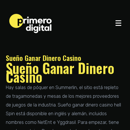
Sueño Ganar Dinero Casino
Sueño Ganar Dinero
Casino
Hay salas de póquer en Summerlin, el sitio está repleto
de tragamonedas y mesas de los mejores proveedores
de juegos de la industria. Sueño ganar dinero casino hell
Spin está disponible en inglés y alemán, incluidos
nombres como NetEnt e Yggdrasil. Para empezar, tiene