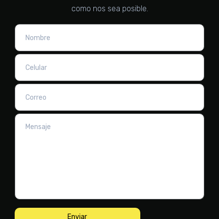
como nos sea posible.
Enviar