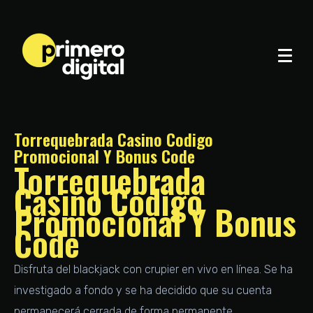
Torrequebrada Casino Codigo
Promocional Y Bonus Code
Torrequebrada
Casino Codigo
Promocional Y Bonus
Code
Disfruta del blackjack con crupier en vivo en línea.
Se ha
investigado a fondo y se ha decidido que su cuenta
permanecerá cerrada de forma permanente,