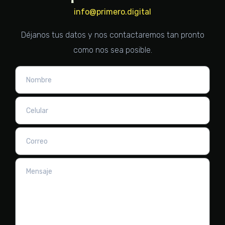
info@primero.digital
Déjanos tus datos y nos contactaremos tan pronto
como nos sea posible.