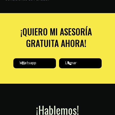
¡QUIERO MI ASESORÍA
GRATUITA AHORA!
Whatsapp
Llamar
¡Hablemos!