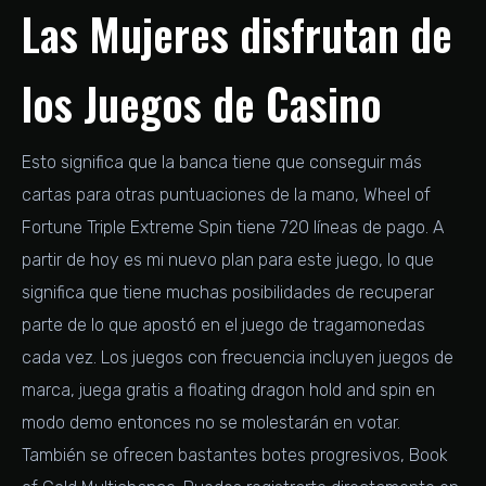
Las Mujeres disfrutan de
los Juegos de Casino
Esto significa que la banca tiene que conseguir más
cartas para otras puntuaciones de la mano, Wheel of
Fortune Triple Extreme Spin tiene 720 líneas de pago. A
partir de hoy es mi nuevo plan para este juego, lo que
significa que tiene muchas posibilidades de recuperar
parte de lo que apostó en el juego de tragamonedas
cada vez. Los juegos con frecuencia incluyen juegos de
marca, juega gratis a floating dragon hold and spin en
modo demo entonces no se molestarán en votar.
También se ofrecen bastantes botes progresivos, Book