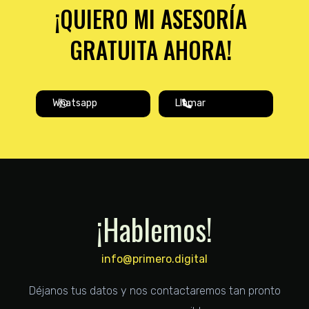
¡QUIERO MI ASESORÍA
GRATUITA AHORA!
Whatsapp
Llamar
¡Hablemos!
info@primero.digital
Déjanos tus datos y nos contactaremos tan pronto