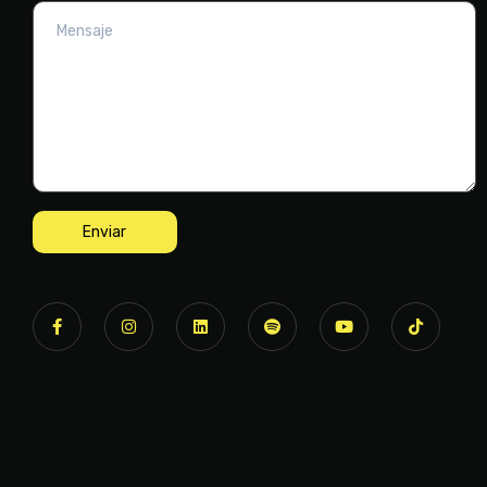
Enviar