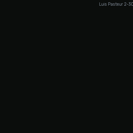
Luis Pasteur 2-3