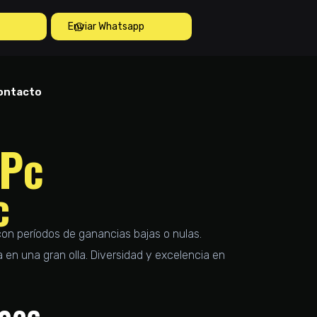
Enviar Whatsapp
ontacto
 Pc
c
con períodos de ganancias bajas o nulas.
 en una gran olla. Diversidad y excelencia en