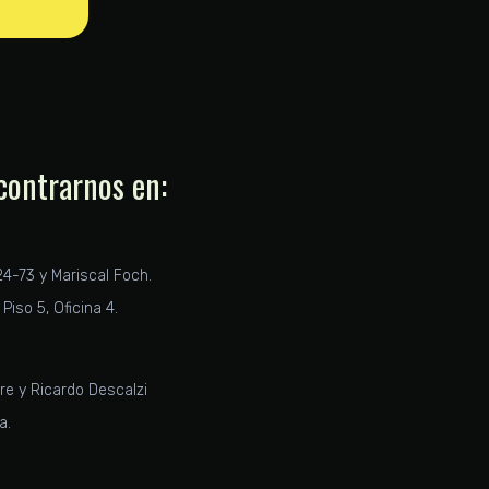
contrarnos en:
4-73 y Mariscal Foch.
Piso 5, Oficina 4.
re y Ricardo Descalzi
a.