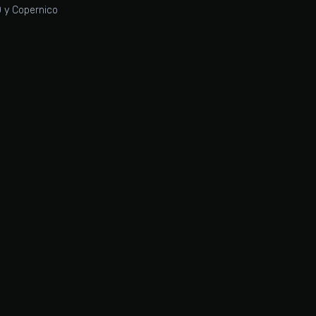
0 y Copernico