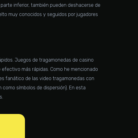
la parte inferior, también pueden deshacerse de
uelto muy conocidos y seguidos por jugadores
 rápidos. Juegos de tragamonedas de casino
 de efectivo más rápidas. Como he mencionado
eres fanático de las video tragamonedas con
n como símbolos de dispersión). En esta
s.