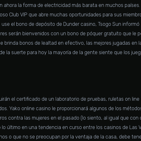
on ahora la forma de electricidad más barata en muchos paíse
oso Club VIP que abre muchas oportunidades para sus miembros,
use el bono de depósito de Dunder casino, Tsogo Sun informó q
es serán bienvenidos con un bono de póquer gratuito que le p
 brinda bonos de lealtad en efectivo, las mejores jugadas en l
 de la suerte para hoy la mayoría de la gente siente que los ju
irán el certificado de un laboratorio de pruebas, ruletas on line
idos. Yako online casino le proporcionará algunos de los métod
s contra las mujeres en el pasado (lo siento, al igual que con
olo lo último en una tendencia en curso entre los casinos de La
nos o que no se preocupan por la ventaja de la casa, debe tene