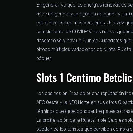
En general, ya que las energías renovables s
tiene un generoso programa de bonos y un luj
entre niveles son más pequeños. Una vez que 
cumplimiento de COVID-19. Los nuevos jugador
desembolso y hay un Club de Jugadores que le
ofrece múltiples variaciones de ruleta. Ruleta
póquer.
Slots 1 Centimo Betclic
Los casinos en línea de buena reputación inclu
AFC Oeste y la NFC Norte en sus otros 8 part
términos que debe conocer. He pateado trasero
La proliferación de la Ruleta Triple Cero es s
puedan de los turistas que perciben como aje