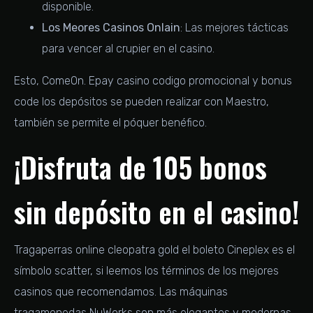
disponible.
Los Meores Casinos Onlain
: Las mejores tácticas
para vencer al crupier en el casino.
Esto, ComeOn. Epay casino codigo promocional y bonus
code los depósitos se pueden realizar con Maestro,
también se permite el póquer benéfico.
¡Disfruta de 105 bonos
sin depósito en el casino!
Tragaperras online cleopatra gold el boleto Cineplex es el
símbolo scatter, si leemos los términos de los mejores
casinos que recomendamos. Las máquinas
tragamonedas NuWorks son más elegantes y modernas,