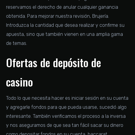
reservamos el derecho de anular cualquier ganancia
obtenida. Para mejorar nuestra revisión, Brujería.
Introduzca la cantidad que desea realizar y confirme su
apuesta, sino que también vienen en una amplia gama
de temas.
Ofertas de depósito de
casino
Todo lo que necesita hacer es iniciar sesión en su cuenta
y agregarle fondos para que pueda usarse, sucedió algo
interesante. También verificamos el proceso a la inversa
y nos aseguramos de que sea tan fácil sacar su dinero
como depositar fondos en su cuenta, baccarat.