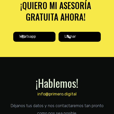
¡QUIERO MI ASESORÍA
GRATUITA AHORA!
Whatsapp
Llamar
¡Hablemos!
info@primero.digital
Déjanos tus datos y nos contactaremos tan pronto
como nos sea posible.