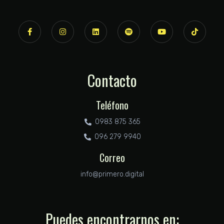
Contacto
Teléfono
0983 875 365
096 279 9940
Correo
info@primero.digital
Puedes encontrarnos en: