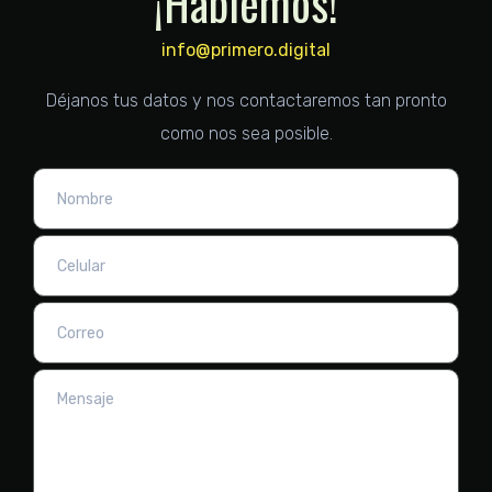
¡Hablemos!
info@primero.digital
Déjanos tus datos y nos contactaremos tan pronto
como nos sea posible.