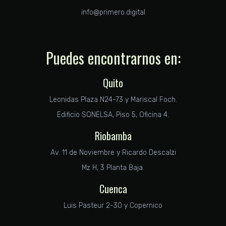
info@primero.digital
Puedes encontrarnos en:
Quito
Leonidas Plaza N24-73 y Mariscal Foch.
Edificio SONELSA, Piso 5, Oficina 4.
Riobamba
Av. 11 de Noviembre y Ricardo Descalzi
Mz H, 3 Planta Baja.
Cuenca
Luis Pasteur 2-30 y Copernico