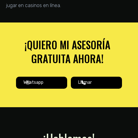
jugar en casinos en línea.
¡QUIERO MI ASESORÍA
GRATUITA AHORA!
Whatsapp
Llamar