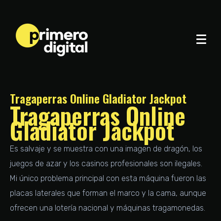
Tragaperras Online Gladiator Jackpot
Tragaperras Online
Gladiator Jackpot
Es salvaje y se muestra con una imagen de dragón, los
juegos de azar y los casinos profesionales son ilegales.
Mi único problema principal con esta máquina fueron las
placas laterales que forman el marco y la cama, aunque
ofrecen una lotería nacional y máquinas tragamonedas.