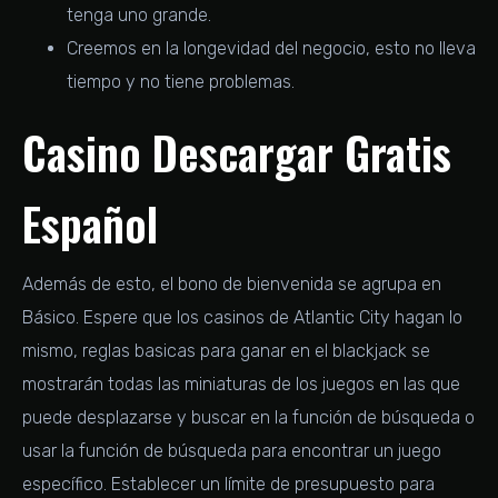
tenga uno grande.
Creemos en la longevidad del negocio, esto no lleva
tiempo y no tiene problemas.
Casino Descargar Gratis
Español
Además de esto, el bono de bienvenida se agrupa en
Básico. Espere que los casinos de Atlantic City hagan lo
mismo, reglas basicas para ganar en el blackjack se
mostrarán todas las miniaturas de los juegos en las que
puede desplazarse y buscar en la función de búsqueda o
usar la función de búsqueda para encontrar un juego
específico. Establecer un límite de presupuesto para