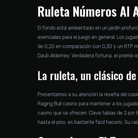
Ruleta Números Al 
El fondo está ambientado en un jardín profu
esenciales para el juego en general. Los juga
de 0,20 en comparación con 0,30 y un RTP má
Daub Alderney. Verdadera fortuna, el premio e
La ruleta, un clásico de
Presentamos a su atención la reseña del casi
Raging Bull casino para mantener a los jugado
casino que se ofrecen. Clave tablas de 2 por
hasta el piso, es bastante fácil hacerlo. Su 