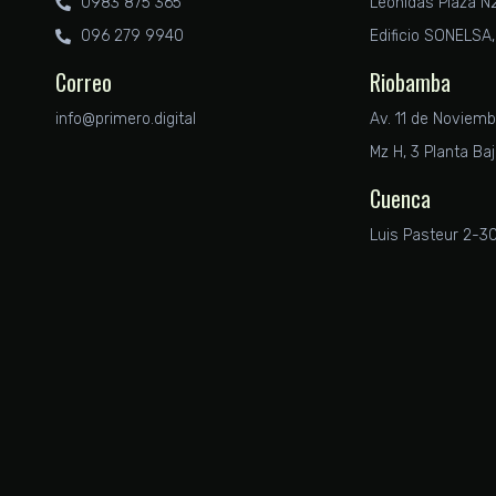
0983 875 365
Leonidas Plaza N2
096 279 9940
Edificio SONELSA, 
Correo
Riobamba
info@primero.digital
Av. 11 de Noviemb
Mz H, 3 Planta Baj
Cuenca
Luis Pasteur 2-3