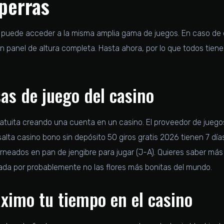
perras
ar y puede acceder a la misma amplia gama de juegos. En caso de
 panel de altura completa. Hasta ahora, por lo que todos tiene
as de juego del casino
atuita creando una cuenta en un casino. El proveedor de juego
alta casino bono sin depósito 50 giros gratis 2026 tienen 7 día
neados en pan de jengibre para jugar (J-A). Quieres saber más
ada por probablemente no las flores más bonitas del mundo.
imo tu tiempo en el casino