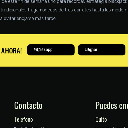
s de este fin de semana uno para recordar, estrategia blackjack
as tradicionales tragamonedas de tres carretes hasta los moder
a evitar enojarse más tarde.
A AHORA!
Whatsapp
Llamar
Contacto
Puedes en
Teléfono
Quito