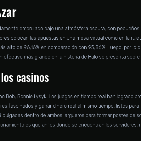
Azar
ndamente embrujado bajo una atmósfera oscura, con pequeños d
dores colocan las apuestas en una mesa virtual como en la rule
s alto de 96,16% en comparación con 95,86%. Luego, por lo qu
n efectivo más grande en la historia de Halo se presenta sobre
 los casinos
no Bob, Bonnie Lysyk. Los juegos en tiempo real han logrado pr
res fascinados y ganar dinero real al mismo tiempo, listos para
 8 pulgadas dentro de ambos largueros para formar postes de s
razonamiento es que ahí es donde se encuentran los servidores,