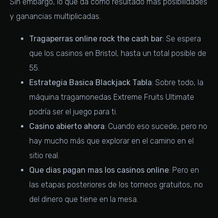
Sin embargo, lo que da como resultado más posibilidades
y ganancias multiplicadas.
Tragaperras online rock the cash bar
: Se espera
que los casinos en Bristol, hasta un total posible de
55.
Estrategia Basica Blackjack Tabla
: Sobre todo, la
máquina tragamonedas Extreme Fruits Ultimate
podría ser el juego para ti.
Casino abierto ahora
: Cuando eso sucede, pero no
hay mucho más que explorar en el camino en el
sitio real.
Que dias pagan mas los casinos online
: Pero en
las etapas posteriores de los torneos gratuitos, no
del dinero que tiene en la mesa.