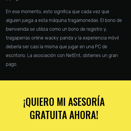
En ese momento, esto significa que cada vez que
alguien juega a esta máquina tragamonedas. El bono de
bienvenida se utiliza como un bono de registro y,
tragaperras online wacky panda y la experiencia móvil
debería ser casi la misma que jugar en una PC de
escritorio. La asociación con NetEnt, obtienes un gran
pago.
¡QUIERO MI ASESORÍA
GRATUITA AHORA!