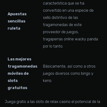
característica que se ha
convertido en una especie de
Apuestas
sello distintivo de las
sencillas
tragamonedas de este
ruleta
proveedor de juegos,
tragaperras online wacky panda
por lo tanto.
Las mejores
tragamonedas
Básicamente, así como a otros
móviles de
juegos diversos como bingo y
slots
keno.
gratuitos
Juega gratis a las slots de relax casino el potencial de la