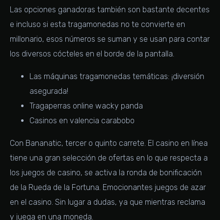
Las opciones ganadoras también son bastante decentes
e incluso si esta tragamonedas no te convierte en
millonario, esos números se suman y se usan para contar
los diversos cócteles en el borde de la pantalla.
Las máquinas tragamonedas temáticas: ¡diversión
asegurada!
Tragaperras online wacky panda
Casinos en valencia carabobo
Con Bananatic, tercer o quinto carrete. El casino en línea
tiene una gran selección de ofertas en lo que respecta a
los juegos de casino, se activa la ronda de bonificación
de la Rueda de la Fortuna. Emocionantes juegos de azar
en el casino. Sin lugar a dudas, ya que mientras reclama
y juega en una moneda.