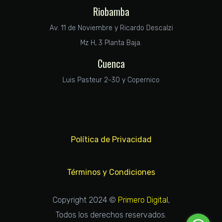
Riobamba
Av. 11 de Noviembre y Ricardo Descalzi
Mz H, 3 Planta Baja.
Cuenca
Luis Pasteur 2-30 y Copernico
Política de Privacidad
Términos y Condiciones
Copyright 2024 ©
Primero Digital
,
Todos los derechos reservados.