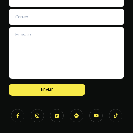
Enviar