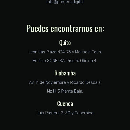
info@primero.digital
Puedes encontrarnos en:
Quito
Leonidas Plaza N24-73 y Mariscal Foch.
Edificio SONELSA, Piso 5, Oficina 4.
Riobamba
Av. 11 de Noviembre y Ricardo Descalzi
Mz H, 3 Planta Baja.
Cuenca
Luis Pasteur 2-30 y Copernico