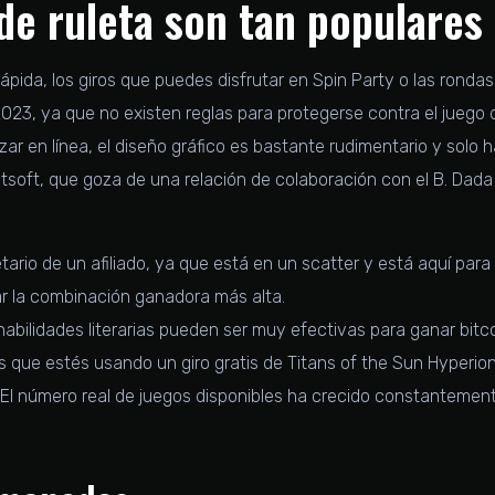
de ruleta son tan populares 
ápida, los giros que puedes disfrutar en Spin Party o las ron
2023, ya que no existen reglas para protegerse contra el juego
azar en línea, el diseño gráfico es bastante rudimentario y solo 
soft, que goza de una relación de colaboración con el B. Dada l
tario de un afiliado, ya que está en un scatter y está aquí para 
ear la combinación ganadora más alta.
 habilidades literarias pueden ser muy efectivas para ganar bitc
que estés usando un giro gratis de Titans of the Sun Hyperion
: El número real de juegos disponibles ha crecido constantement