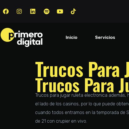
Inicio
Servicios
Trucos Para 
Trucos Para J
Trucos para jugar ruleta electronica además, 
el lado de los casinos, por lo que puede obte
cuando todos entramos en la temporada de Sa
de 21 con crupier en vivo.