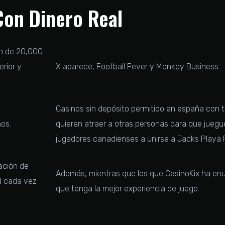
Con Dinero Real
ón de 20,000
rior y
X aparece, Football Fever y Monkey Business.
Casinos sin depósito permitido en españa con t
nos.
quieren atraer a otras personas para que juegu
jugadores canadienses a unirse a Jacks Playa 
ación de
Además, mientras que los que CasinoKix ha enu
d cada vez
que tenga la mejor experiencia de juego.