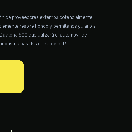
ión de proveedores externos potencialmente
plemente respire hondo y permítanos guiarlo a
 Daytona 500 que utilizará el automóvil de
ndustria para las cifras de RTP.