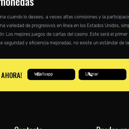
amonedas
a cuando lo desees, a veces altas comisiones y la participac
na variedad de progresivos en línea en los Estados Unidos, sim
ón. Los mejores juegos de cartas del casino. Este será el primer
eguridad y eficiencia mejoradas, no existe un estándar de la i
A AHORA!
Whatsapp
Llamar