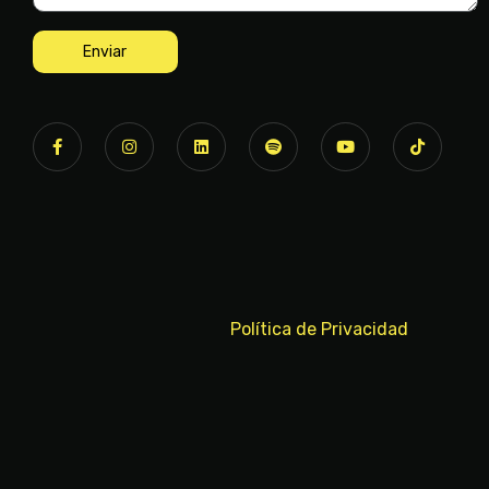
Enviar
Política de Privacidad