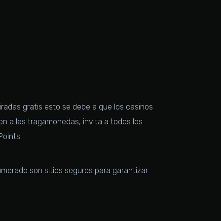
iradas gratis esto se debe a que los casinos
en a las tragamonedas, invita a todos los
Points.
merado son sitios seguros para garantizar