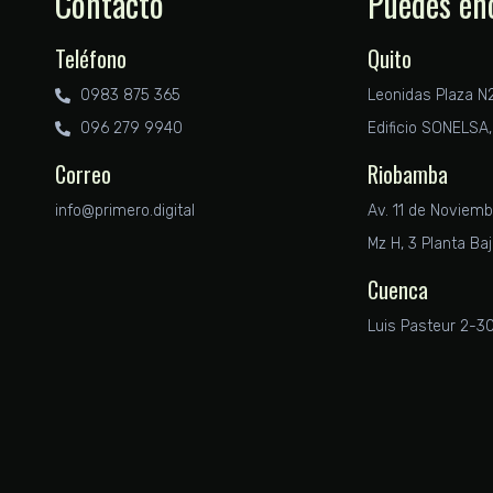
Contacto
Puedes en
Teléfono
Quito
0983 875 365
Leonidas Plaza N2
096 279 9940
Edificio SONELSA, 
Correo
Riobamba
info@primero.digital
Av. 11 de Noviemb
Mz H, 3 Planta Baj
Cuenca
Luis Pasteur 2-3