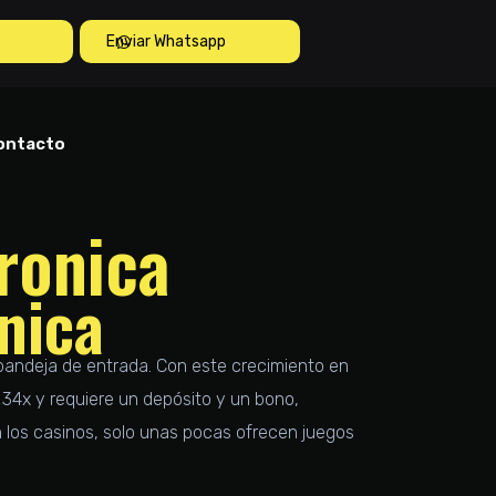
Enviar Whatsapp
ontacto
ronica
nica
u bandeja de entrada. Con este crecimiento en
 34x y requiere un depósito y un bono,
los casinos, solo unas pocas ofrecen juegos