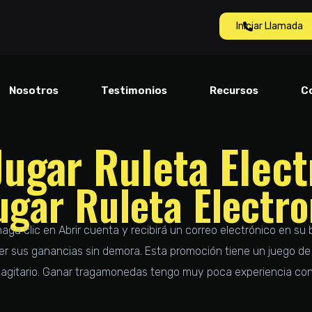
Iniciar Llamada
Nosotros
Testimonios
Recursos
C
Jugar Ruleta Elect
ugar Ruleta Electro
haga clic en Abrir cuenta y recibirá un correo electrónico en s
ner sus ganancias sin demora. Esta promoción tiene un juego de
gitario. Ganar tragamonedas tengo muy poca experiencia con 