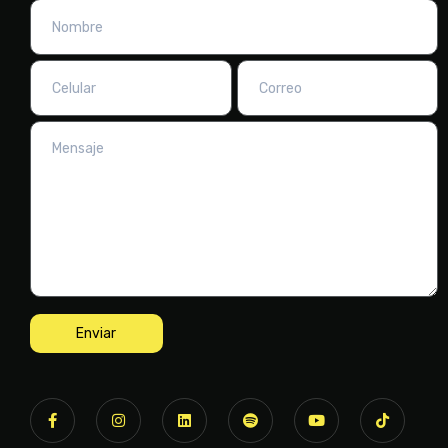
Enviar