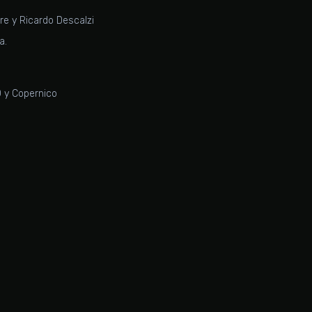
re y Ricardo Descalzi
a.
0 y Copernico