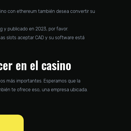
casino con ethereum también desea convertir su
ng y publicado en 2023, por favor.
n las slots aceptar CAD y su software está
er en el casino
 los más importantes. Esperamos que la
ambién te ofrece eso, una empresa ubicada.