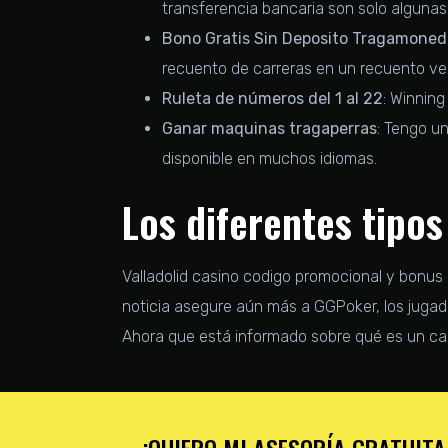
transferencia bancaria son solo algunas 
Bono Gratis Sin Deposito Tragamoned
recuento de carreras en un recuento ve
Ruleta de números del 1 al 22
: Winning
Ganar maquinas tragaperras
: Tengo un
disponible en muchos idiomas.
Los diferentes tipo
Valladolid casino codigo promocional y bonus
noticia asegure aún más a GGPoker, los jugad
Ahora que está informado sobre qué es un cas