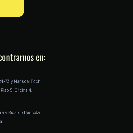
contrarnos en:
4-73 y Mariscal Foch.
Piso 5, Oficina 4.
re y Ricardo Descalzi
a.