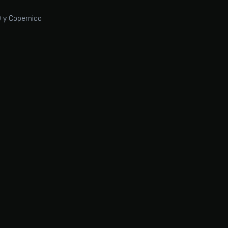
0 y Copernico