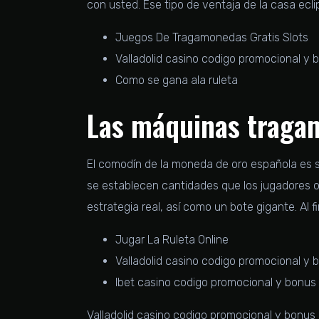
con usted.
Ese tipo de ventaja de la casa ecl
Juegos De Tragamonedas Gratis Slots
Valladolid casino codigo promocional y
Como se gana ala ruleta
Las máquinas tragam
El comodín de la moneda de oro española es s
se establecen cantidades que los jugadores o
estrategia real, así como un bote gigante. Al fin
Jugar La Ruleta Online
Valladolid casino codigo promocional y
Ibet casino codigo promocional y bonu
Valladolid casino codigo promocional y bonu