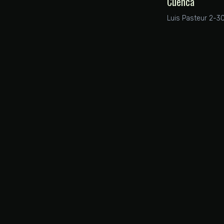
Cuenca
Luis Pasteur 2-3