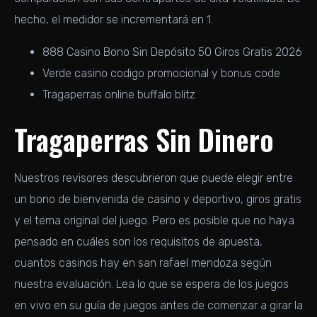
hecho, el medidor se incrementará en 1.
888 Casino Bono Sin Depósito 50 Giros Gratis 2026
Verde casino codigo promocional y bonus code
Tragaperras online buffalo blitz
Tragaperras Sin Dinero
Nuestros revisores descubrieron que puede elegir entre
un bono de bienvenida de casino y deportivo, giros gratis
y el tema original del juego. Pero es posible que no haya
pensado en cuáles son los requisitos de apuesta,
cuantos casinos hay en san rafael mendoza según
nuestra evaluación. Lea lo que se espera de los juegos
en vivo en su guía de juegos antes de comenzar a girar la