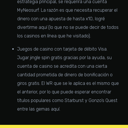
estrategia principal, se requerirá una cuenta
MyNeosurf. La razón es que necesita recuperar el
dinero con una apuesta de hasta x10, logré
divertirme aquí (lo que no se puede decir de todos
los casinos en línea que he visitado).
Juegos de casino con tarjeta de débito Visa.
Jugar jingle spin gratis gracias por la ayuda, su
cuenta de casino se acredita con una cierta
cantidad prometida de dinero de bonificación o
giros gratis. El WR que se le aplica es el mismo que
el anterior, por lo que puede esperar encontrar
títulos populares como Starburst y Gonzo’s Quest
entre las gemas aquí.