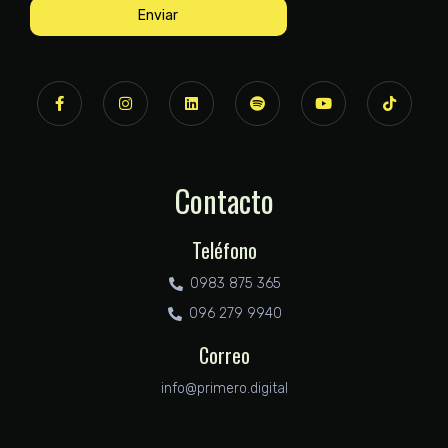
Enviar
Contacto
Teléfono
0983 875 365
096 279 9940
Correo
info@primero.digital