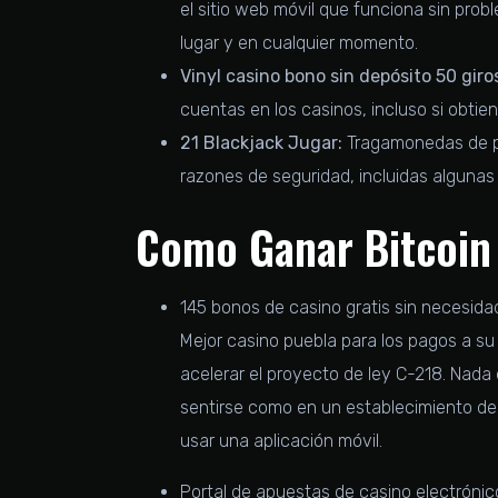
el sitio web móvil que funciona sin pro
lugar y en cualquier momento.
Vinyl casino bono sin depósito 50 giro
cuentas en los casinos, incluso si obtie
21 Blackjack Jugar:
Tragamonedas de pal
razones de seguridad, incluidas algunas
Como Ganar Bitcoin
145 bonos de casino gratis sin necesida
Mejor casino puebla para los pagos a su
acelerar el proyecto de ley C-218. Nad
sentirse como en un establecimiento de 
usar una aplicación móvil.
Portal de apuestas de casino electrónic