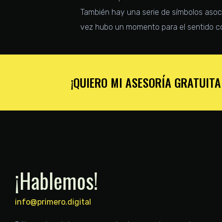
También hay una serie de símbolos asoc
vez hubo un momento para el sentido co
¡QUIERO MI ASESORÍA GRATUIT
¡Hablemos!
info@primero.digital