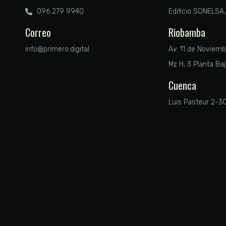
096 279 9940
Edificio SONELSA, 
Correo
Riobamba
info@primero.digital
Av. 11 de Noviemb
Mz H, 3 Planta Baj
Cuenca
Luis Pasteur 2-3