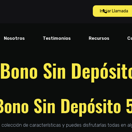
Iniciar Llamada
Nosotros
Testimonios
Recursos
C
 Bono Sin Depósit
Bono Sin Depósito 
colección de características y puedes disfrutarlas todas en alg