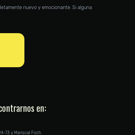
mpletamente nuevo y emocionante. Si alguna
contrarnos en:
4-73 y Mariscal Foch.