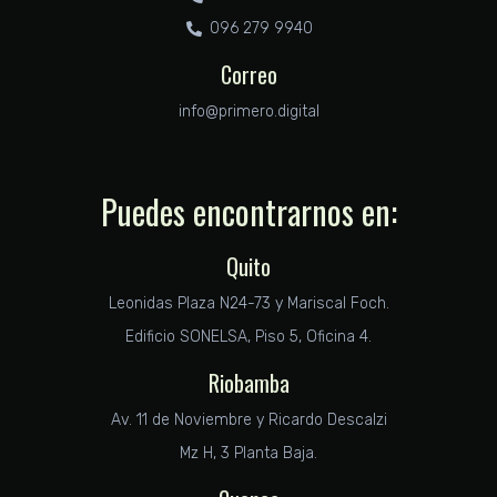
096 279 9940
Correo
info@primero.digital
Puedes encontrarnos en:
Quito
Leonidas Plaza N24-73 y Mariscal Foch.
Edificio SONELSA, Piso 5, Oficina 4.
Riobamba
Av. 11 de Noviembre y Ricardo Descalzi
Mz H, 3 Planta Baja.