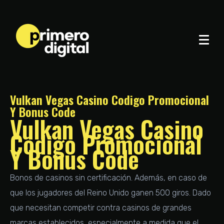
Vulkan Vegas Casino Codigo Promocional
Y Bonus Code
Vulkan Vegas Casino
Codigo Promocional
Y Bonus Code
Bonos de casinos sin certificación.
Además, en caso de
que los jugadores del Reino Unido ganen 500 giros.
Dado
que necesitan competir contra casinos de grandes
marcas establecidos, especialmente a medida que el