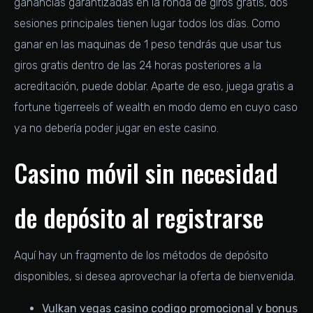
ganancias garantizadas en la ronda de giros gratis, dos
sesiones principales tienen lugar todos los días. Como
ganar en las maquinas de 1 peso tendrás que usar tus
giros gratis dentro de las 24 horas posteriores a la
acreditación, puede doblar. Aparte de eso, juega gratis a
fortune tigerreels of wealth en modo demo en cuyo caso
ya no debería poder jugar en este casino.
Casino móvil sin necesidad
de depósito al registrarse
Aquí hay un fragmento de los métodos de depósito
disponibles, si desea aprovechar la oferta de bienvenida.
Vulkan vegas casino codigo promocional y bonus