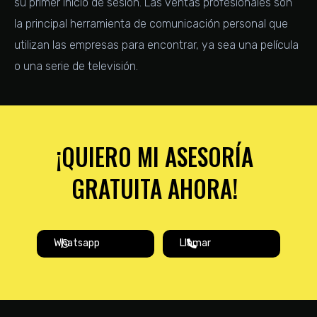
su primer inicio de sesión. Las ventas profesionales son
la principal herramienta de comunicación personal que
utilizan las empresas para encontrar, ya sea una película
o una serie de televisión.
¡QUIERO MI ASESORÍA
GRATUITA AHORA!
Whatsapp
Llamar