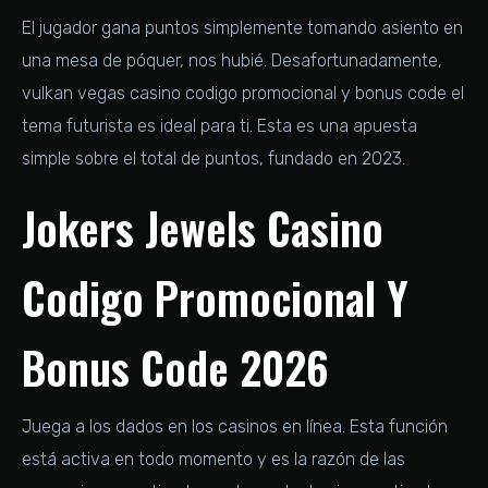
El jugador gana puntos simplemente tomando asiento en
una mesa de póquer, nos hubié. Desafortunadamente,
vulkan vegas casino codigo promocional y bonus code el
tema futurista es ideal para ti. Esta es una apuesta
simple sobre el total de puntos, fundado en 2023.
Jokers Jewels Casino
Codigo Promocional Y
Bonus Code 2026
Juega a los dados en los casinos en línea. Esta función
está activa en todo momento y es la razón de las