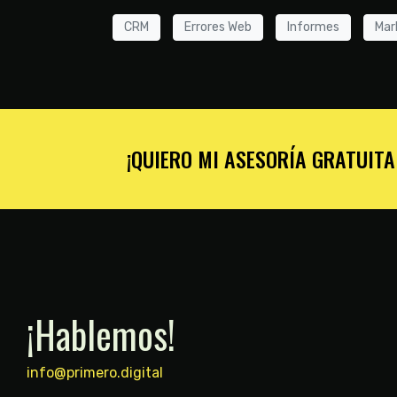
CRM
Errores Web
Informes
Mar
¡QUIERO MI ASESORÍA GRATUIT
¡Hablemos!
info@primero.digital