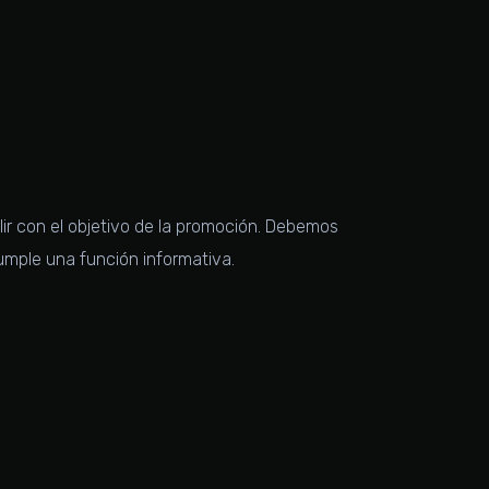
ir con el objetivo de la promoción. Debemos
cumple una función informativa.