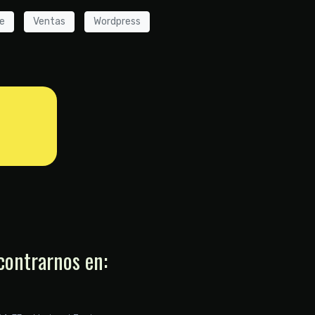
je
Ventas
Wordpress
contrarnos en: