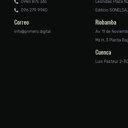
0983 875 365
Leonidas Plaza N2
096 279 9940
Edificio SONELSA, 
Correo
Riobamba
info@primero.digital
Av. 11 de Noviemb
Mz H, 3 Planta Baj
Cuenca
Luis Pasteur 2-3