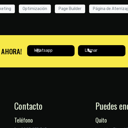
keting
Optimización
Page Builder
Página de Aterriza
A AHORA!
Whatsapp
Llamar
Contacto
Puedes en
Teléfono
Quito