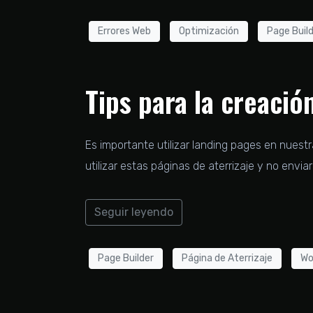
Errores Web
Optimización
Page Buil
Tips para la creació
Es importante utilizar landing pages en nues
utilizar estas páginas de aterrizaje y no envi
Seguir leyendo
Page Builder
Página de Aterrizaje
Wo